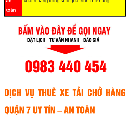
an
khách hàng trong suốt quá trình chở hàng.
toàn
DỊCH VỤ THUÊ XE TẢI CHỞ HÀNG
QUẬN 7 UY TÍN – AN TOÀN