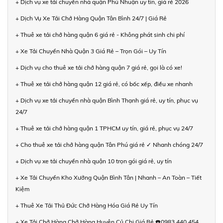
+ Dịch vụ xe tải chuyển nhà quận Phú Nhuận uy tín, giá rẻ 2026
+ Dịch Vụ Xe Tải Chở Hàng Quận Tân Bình 24/7 | Giá Rẻ
+ Thuê xe tải chở hàng quận 6 giá rẻ - Không phát sinh chi phí
+ Xe Tải Chuyển Nhà Quận 3 Giá Rẻ – Trọn Gói – Uy Tín
+ Dịch vụ cho thuê xe tải chở hàng quận 7 giá rẻ, gọi là có xe!
+ Thuê xe tải chở hàng quận 12 giá rẻ, có bốc xếp, điều xe nhanh
+ Dịch vụ xe tải chuyển nhà quận Bình Thạnh giá rẻ, uy tín, phục vụ
24/7
+ Thuê xe tải chở hàng quận 1 TPHCM uy tín, giá rẻ, phục vụ 24/7
+ Cho thuê xe tải chở hàng quận Tân Phú giá rẻ ✓ Nhanh chóng 24/7
+ Dịch vụ xe tải chuyển nhà quận 10 trọn gói giá rẻ, uy tín
+ Xe Tải Chuyển Kho Xưởng Quận Bình Tân | Nhanh – An Toàn – Tiết
Kiệm
+ Thuê Xe Tải Thủ Đức Chở Hàng Hóa Giá Rẻ Uy Tín
+ Xe Tải Chở Hàng Chở Hàng Huyện Củ Chi Giá Rẻ ☎️0983 440 454