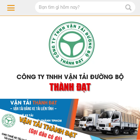
CÔNG TY TNHH VẬN TẢI ĐƯỜNG BỘ
THÀNH ĐẠT