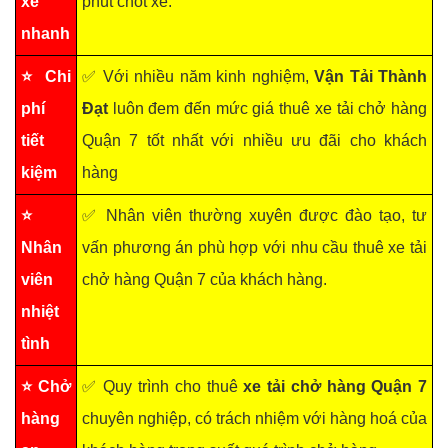
xe
phút chốt xe.
nhanh
⭐ Chi
✅ Với nhiều năm kinh nghiệm,
Vận Tải Thành
phí
Đạt
luôn đem đến mức giá thuê xe tải chở hàng
tiết
Quận 7 tốt nhất với nhiều ưu đãi cho khách
kiệm
hàng
⭐
✅ Nhân viên thường xuyên được đào tạo, tư
Nhân
vấn phương án phù hợp với nhu cầu thuê xe tải
viên
chở hàng Quận 7 của khách hàng.
nhiệt
tình
⭐ Chở
✅ Quy trình cho thuê
xe tải chở hàng Quận 7
hàng
chuyên nghiệp, có trách nhiệm với hàng hoá của