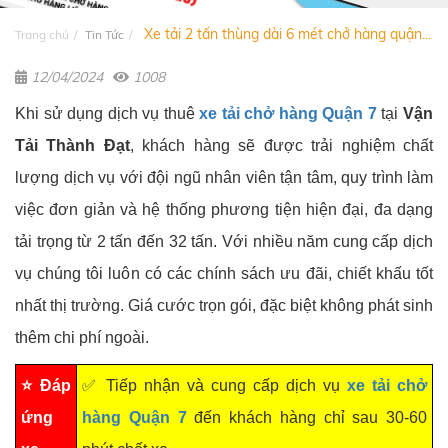
Xe tải 2 tấn thùng dài 6 mét chở hàng quận...
Trang chủ
Tin Tức
12/04/2024
1008
Khi sử dụng dịch vụ thuê
xe tải chở hàng Quận 7
tại
Vận
Tải Thành Đạt
, khách hàng sẽ được trải nghiệm chất
lượng dịch vụ với đội ngũ nhân viên tận tâm, quy trình làm
việc đơn giản và hệ thống phương tiện hiện đại, đa dạng
tải trọng từ 2 tấn đến 32 tấn. Với nhiều năm cung cấp dịch
vụ chúng tôi luôn có các chính sách ưu đãi, chiết khấu tốt
nhất thị trường. Giá cước trọn gói, đặc biệt không phát sinh
thêm chi phí ngoài.
⭐ Đáp
✅ Tiếp nhận và cung cấp dịch vụ
xe tải chở
ứng
hàng Quận 7
đến khách hàng chỉ sau 30-60