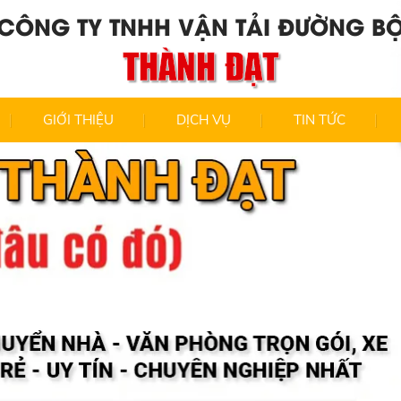
CÔNG TY TNHH VẬN TẢI ĐƯỜNG B
THÀNH ĐẠT
GIỚI THIỆU
DỊCH VỤ
TIN TỨC