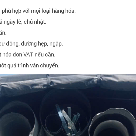
n, phù hợp với mọi loại hàng hóa.
ả ngày lễ, chủ nhật.
ẩn.
 cư đông, đường hẹp, ngập.
ất hóa đơn VAT nếu cần.
ốt quá trình vận chuyển.