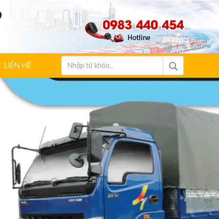
Ộ
0983 440 454
LIÊN HỆ