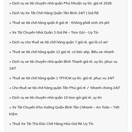
+ Dịch vụ xe tải chuyển nhà quận Phú Nhuận uy tín, giá rẻ 2026
+ Dịch Vụ Xe Tải Chở Hàng Quận Tân Bình 24/7 | Giá Rẻ
+ Thuê xe tải chở hàng quận 6 giá rẻ - Không phát sinh chi phí
+ Xe Tải Chuyển Nhà Quận 3 Giá Rẻ – Trọn Gói – Uy Tín
+ Dịch vụ cho thuê xe tải chở hàng quận 7 giá rẻ, gọi là có xe!
+ Thuê xe tải chở hàng quận 12 giá rẻ, có bốc xếp, điều xe nhanh
+ Dịch vụ xe tải chuyển nhà quận Bình Thạnh giá rẻ, uy tín, phục vụ
24/7
+ Thuê xe tải chở hàng quận 1 TPHCM uy tín, giá rẻ, phục vụ 24/7
+ Cho thuê xe tải chở hàng quận Tân Phú giá rẻ ✓ Nhanh chóng 24/7
+ Dịch vụ xe tải chuyển nhà quận 10 trọn gói giá rẻ, uy tín
+ Xe Tải Chuyển Kho Xưởng Quận Bình Tân | Nhanh – An Toàn – Tiết
Kiệm
+ Thuê Xe Tải Thủ Đức Chở Hàng Hóa Giá Rẻ Uy Tín