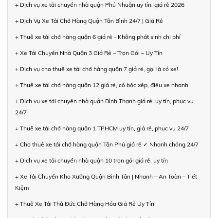
+ Dịch vụ xe tải chuyển nhà quận Phú Nhuận uy tín, giá rẻ 2026
+ Dịch Vụ Xe Tải Chở Hàng Quận Tân Bình 24/7 | Giá Rẻ
+ Thuê xe tải chở hàng quận 6 giá rẻ - Không phát sinh chi phí
+ Xe Tải Chuyển Nhà Quận 3 Giá Rẻ – Trọn Gói – Uy Tín
+ Dịch vụ cho thuê xe tải chở hàng quận 7 giá rẻ, gọi là có xe!
+ Thuê xe tải chở hàng quận 12 giá rẻ, có bốc xếp, điều xe nhanh
+ Dịch vụ xe tải chuyển nhà quận Bình Thạnh giá rẻ, uy tín, phục vụ
24/7
+ Thuê xe tải chở hàng quận 1 TPHCM uy tín, giá rẻ, phục vụ 24/7
+ Cho thuê xe tải chở hàng quận Tân Phú giá rẻ ✓ Nhanh chóng 24/7
+ Dịch vụ xe tải chuyển nhà quận 10 trọn gói giá rẻ, uy tín
+ Xe Tải Chuyển Kho Xưởng Quận Bình Tân | Nhanh – An Toàn – Tiết
Kiệm
+ Thuê Xe Tải Thủ Đức Chở Hàng Hóa Giá Rẻ Uy Tín