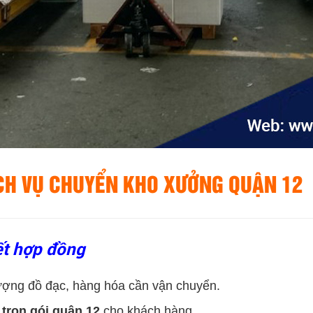
CH VỤ CHUYỂN KHO XƯỞNG QUẬN 12
ết hợp đồng
 lượng đồ đạc, hàng hóa cần vận chuyển.
trọn gói quận 12
cho khách hàng.