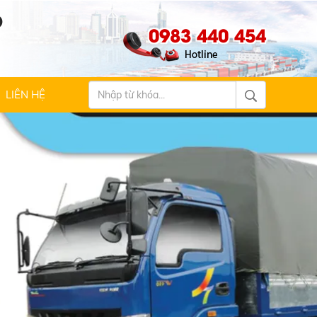
Ộ
0983 440 454
LIÊN HỆ