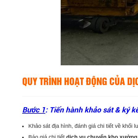
QUY TRÌNH HOẠT ĐỘNG CỦA DỊ
Bước 1
: Tiến hành khảo sát & ký k
Khảo sát địa hình, đánh giá chi tiết về khối
Báo giá chi tiết
dịch vụ chuyển kho xưởng 