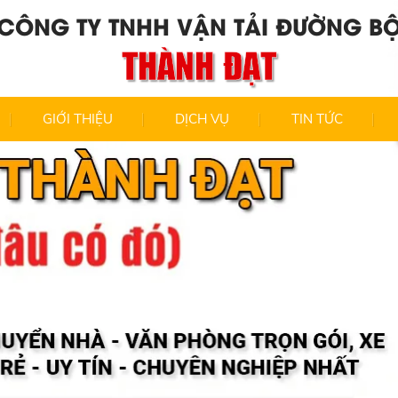
CÔNG TY TNHH VẬN TẢI ĐƯỜNG B
THÀNH ĐẠT
GIỚI THIỆU
DỊCH VỤ
TIN TỨC