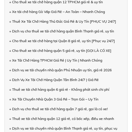
+ Cho thuê xe tải chở hàng quận 12 TPHCM giá rẻ & uy tín
+ Xe tải chở hàng Gò Vấp Giá Rẻ – An Toàn – Nhanh Chóng
+ Thuê Xe Tải Chở Hàng Thủ Đức Giá Rẻ & Uy Tín [PHỤC VỤ 24/7]
+ Dịch vụ cho thuê xe tải chở hàng quận Bình Thạnh giá rẻ, uy tín
+ Cho thuê xe tải chở hàng tại Quận 8 giá rẻ, uy tín [Phục vụ 24/7]
+ Cho thuê xe tải chở hàng quận 5 giá rẻ, uy tín [GỌI LÀ CÓ XE]
+ Xe Tải Chở Hàng TPHCM Giá Rẻ | Uy Tín | Nhanh Chóng
+ Dịch vụ xe tải chuyển nhà quận Phú Nhuận uy tín, giá rẻ 2026
+ Dịch Vụ Xe Tải Chở Hàng Quận Tân Bình 24/7 | Giá Rẻ
+ Thuê xe tải chở hàng quận 6 giá rẻ - Không phát sinh chi phí
+ Xe Tải Chuyển Nhà Quận 3 Giá Rẻ – Trọn Gói – Uy Tín
+ Dịch vụ cho thuê xe tải chở hàng quận 7 giá rẻ, gọi là có xe!
+ Thuê xe tải chở hàng quận 12 giá rẻ, có bốc xếp, điều xe nhanh
+ Dịch vụ xe tải chuyển nhà quận Bình Thạnh giá rẻ, uy tín, phục vụ