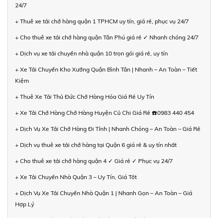
24/7
+ Thuê xe tải chở hàng quận 1 TPHCM uy tín, giá rẻ, phục vụ 24/7
+ Cho thuê xe tải chở hàng quận Tân Phú giá rẻ ✓ Nhanh chóng 24/7
+ Dịch vụ xe tải chuyển nhà quận 10 trọn gói giá rẻ, uy tín
+ Xe Tải Chuyển Kho Xưởng Quận Bình Tân | Nhanh – An Toàn – Tiết
Kiệm
+ Thuê Xe Tải Thủ Đức Chở Hàng Hóa Giá Rẻ Uy Tín
+ Xe Tải Chở Hàng Chở Hàng Huyện Củ Chi Giá Rẻ ☎️0983 440 454
+ Dịch Vụ Xe Tải Chở Hàng Đi Tỉnh | Nhanh Chóng – An Toàn – Giá Rẻ
+ Dịch vụ thuê xe tải chở hàng tại Quận 6 giá rẻ & uy tín nhất
+ Cho thuê xe tải chở hàng quận 4 ✓ Giá rẻ ✓ Phục vụ 24/7
+ Xe Tải Chuyển Nhà Quận 3 – Uy Tín, Giá Tốt
+ Dịch Vụ Xe Tải Chuyển Nhà Quận 1 | Nhanh Gọn – An Toàn – Giá
Hợp Lý