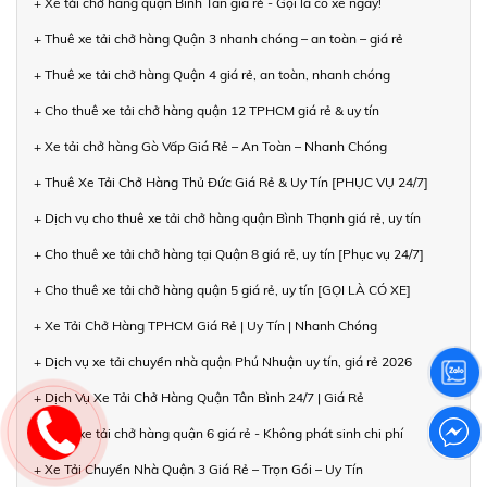
+ Xe tải chở hàng quận Bình Tân giá rẻ - Gọi là có xe ngay!
+ Thuê xe tải chở hàng Quận 3 nhanh chóng – an toàn – giá rẻ
+ Thuê xe tải chở hàng Quận 4 giá rẻ, an toàn, nhanh chóng
+ Cho thuê xe tải chở hàng quận 12 TPHCM giá rẻ & uy tín
+ Xe tải chở hàng Gò Vấp Giá Rẻ – An Toàn – Nhanh Chóng
+ Thuê Xe Tải Chở Hàng Thủ Đức Giá Rẻ & Uy Tín [PHỤC VỤ 24/7]
+ Dịch vụ cho thuê xe tải chở hàng quận Bình Thạnh giá rẻ, uy tín
+ Cho thuê xe tải chở hàng tại Quận 8 giá rẻ, uy tín [Phục vụ 24/7]
+ Cho thuê xe tải chở hàng quận 5 giá rẻ, uy tín [GỌI LÀ CÓ XE]
+ Xe Tải Chở Hàng TPHCM Giá Rẻ | Uy Tín | Nhanh Chóng
+ Dịch vụ xe tải chuyển nhà quận Phú Nhuận uy tín, giá rẻ 2026
+ Dịch Vụ Xe Tải Chở Hàng Quận Tân Bình 24/7 | Giá Rẻ
+ Thuê xe tải chở hàng quận 6 giá rẻ - Không phát sinh chi phí
+ Xe Tải Chuyển Nhà Quận 3 Giá Rẻ – Trọn Gói – Uy Tín