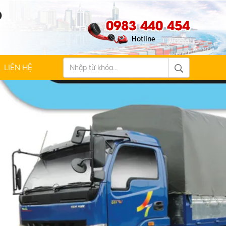
Ộ
0983 440 454
LIÊN HỆ