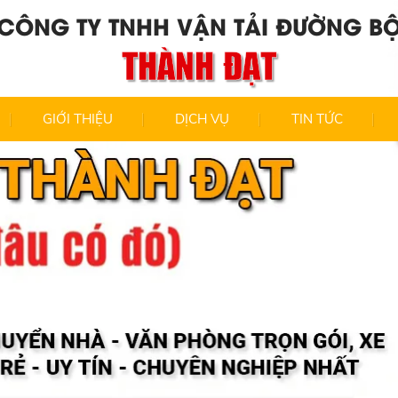
CÔNG TY TNHH VẬN TẢI ĐƯỜNG B
THÀNH ĐẠT
GIỚI THIỆU
DỊCH VỤ
TIN TỨC