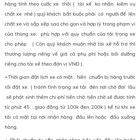
hàng tính theo cước xe thôi ( tài xế ko nhận kiêm vụ
chất xe nhé ) quý khách bắt buộc phải có người để lên
chất xe và sắp xếp sao cho gọn và hợp lý trong phạm vi
của thùng xe, phù hợp với quy chuẩn của tải trọng xe
cho phép ( Còn quý khách muốn nhờ tài xế hỗ trợ thì
thương lượng riêng về giá cả phụ phí hoặc bồi dưỡng
riêng cho tài xế theo đơn vị VNĐ ).
+Thời gian đặt lịch xe có mặt : Nên chuẩn bị hàng trước
rồi đặt xe ( tránh tình trạng xe tải đén nơi chờ đợi lâu
sẽ phát sinh thêm chi phí tiền chờ: tiền chờ sẽ được tính
từ phút 45 : giao động từ 100k đen 200k ) kể từ khi xe
tải có mặt tại nơi nhận hàng đầu lên hoặc đầu xuống
hàng.
+ Phải chuẩn bị sẵn nhân công bốc xếp đầu lên hoặc