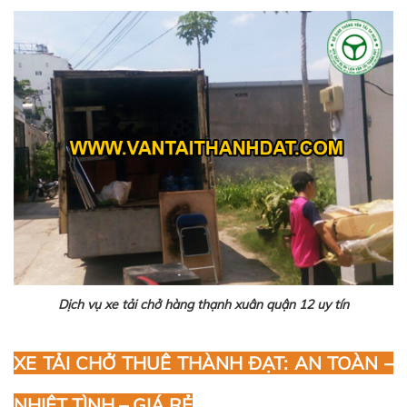
Dịch vụ xe tải chở hàng thạnh xuân quận 12 uy tín
XE TẢI CHỞ THUÊ THÀNH ĐẠT: AN TOÀN –
NHIỆT TÌNH – GIÁ RẺ