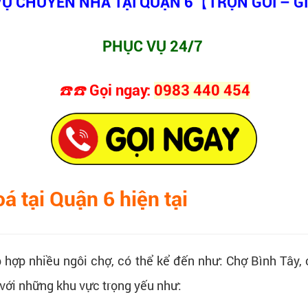
VỤ CHUYỂN NHÀ TẠI QUẬN 6【TRỌN GÓI – G
PHỤC VỤ 24/7
☎️☎️
Gọi ngay:
0983 440 454
 tại Quận 6 hiện tại
p hợp nhiều ngôi chợ, có thể kể đến như: Chợ Bình Tây
áp với những khu vực trọng yếu như: