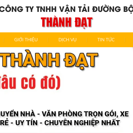
CÔNG TY TNHH VẬN TẢI ĐƯỜNG B
THÀNH ĐẠT
GIỚI THIỆU
DỊCH VỤ
TIN TỨC