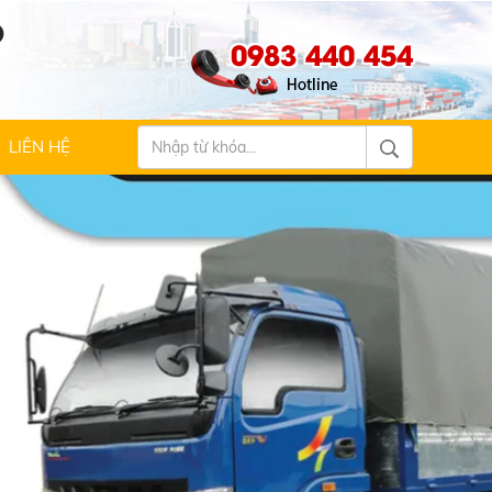
Ộ
0983 440 454
LIÊN HỆ