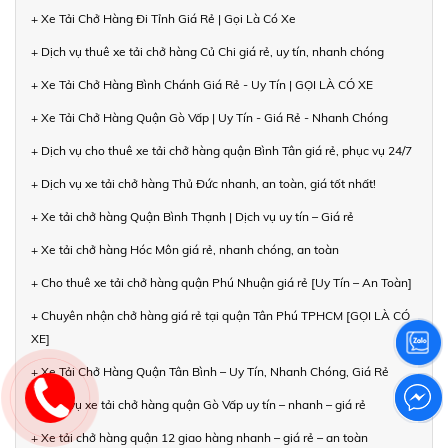
+ Xe Tải Chở Hàng Đi Tỉnh Giá Rẻ | Gọi Là Có Xe
+ Dịch vụ thuê xe tải chở hàng Củ Chi giá rẻ, uy tín, nhanh chóng
+ Xe Tải Chở Hàng Bình Chánh Giá Rẻ - Uy Tín | GỌI LÀ CÓ XE
+ Xe Tải Chở Hàng Quận Gò Vấp | Uy Tín - Giá Rẻ - Nhanh Chóng
+ Dịch vụ cho thuê xe tải chở hàng quận Bình Tân giá rẻ, phục vụ 24/7
+ Dịch vụ xe tải chở hàng Thủ Đức nhanh, an toàn, giá tốt nhất!
+ Xe tải chở hàng Quận Bình Thạnh | Dịch vụ uy tín – Giá rẻ
+ Xe tải chở hàng Hóc Môn giá rẻ, nhanh chóng, an toàn
+ Cho thuê xe tải chở hàng quận Phú Nhuận giá rẻ [Uy Tín – An Toàn]
+ Chuyên nhận chở hàng giá rẻ tại quận Tân Phú TPHCM [GỌI LÀ CÓ
XE]
+ Xe Tải Chở Hàng Quận Tân Bình – Uy Tín, Nhanh Chóng, Giá Rẻ
+ Dịch vụ xe tải chở hàng quận Gò Vấp uy tín – nhanh – giá rẻ
+ Xe tải chở hàng quận 12 giao hàng nhanh – giá rẻ – an toàn