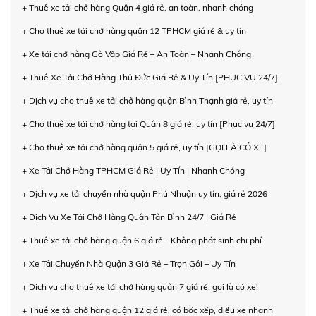
+ Thuê xe tải chở hàng Quận 4 giá rẻ, an toàn, nhanh chóng
+ Cho thuê xe tải chở hàng quận 12 TPHCM giá rẻ & uy tín
+ Xe tải chở hàng Gò Vấp Giá Rẻ – An Toàn – Nhanh Chóng
+ Thuê Xe Tải Chở Hàng Thủ Đức Giá Rẻ & Uy Tín [PHỤC VỤ 24/7]
+ Dịch vụ cho thuê xe tải chở hàng quận Bình Thạnh giá rẻ, uy tín
+ Cho thuê xe tải chở hàng tại Quận 8 giá rẻ, uy tín [Phục vụ 24/7]
+ Cho thuê xe tải chở hàng quận 5 giá rẻ, uy tín [GỌI LÀ CÓ XE]
+ Xe Tải Chở Hàng TPHCM Giá Rẻ | Uy Tín | Nhanh Chóng
+ Dịch vụ xe tải chuyển nhà quận Phú Nhuận uy tín, giá rẻ 2026
+ Dịch Vụ Xe Tải Chở Hàng Quận Tân Bình 24/7 | Giá Rẻ
+ Thuê xe tải chở hàng quận 6 giá rẻ - Không phát sinh chi phí
+ Xe Tải Chuyển Nhà Quận 3 Giá Rẻ – Trọn Gói – Uy Tín
+ Dịch vụ cho thuê xe tải chở hàng quận 7 giá rẻ, gọi là có xe!
+ Thuê xe tải chở hàng quận 12 giá rẻ, có bốc xếp, điều xe nhanh