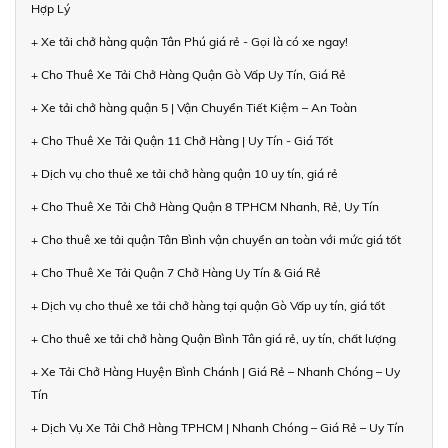
Hợp Lý
+ Xe tải chở hàng quận Tân Phú giá rẻ - Gọi là có xe ngay!
+ Cho Thuê Xe Tải Chở Hàng Quận Gò Vấp Uy Tín, Giá Rẻ
+ Xe tải chở hàng quận 5 | Vận Chuyển Tiết Kiệm – An Toàn
+ Cho Thuê Xe Tải Quận 11 Chở Hàng | Uy Tín - Giá Tốt
+ Dịch vụ cho thuê xe tải chở hàng quận 10 uy tín, giá rẻ
+ Cho Thuê Xe Tải Chở Hàng Quận 8 TPHCM Nhanh, Rẻ, Uy Tín
+ Cho thuê xe tải quận Tân Bình vận chuyển an toàn với mức giá tốt
+ Cho Thuê Xe Tải Quận 7 Chở Hàng Uy Tín & Giá Rẻ
+ Dịch vụ cho thuê xe tải chở hàng tại quận Gò Vấp uy tín, giá tốt
+ Cho thuê xe tải chở hàng Quận Bình Tân giá rẻ, uy tín, chất lượng
+ Xe Tải Chở Hàng Huyện Bình Chánh | Giá Rẻ – Nhanh Chóng – Uy
Tín
+ Dịch Vụ Xe Tải Chở Hàng TPHCM | Nhanh Chóng – Giá Rẻ – Uy Tín