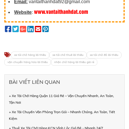
Email:
vantaithanhdat92@gmail.com
www.vantaithanhdat.com
Website
:
xe tải chở hàng lái thiêu
xe tải chở thuê lái thiêu
xe tải chở đồ lái thiêu
vận chuyển hàng hóa lái thiêu
nhận chở hàng lái thiêu giá rẻ
BÀI VIẾT LIÊN QUAN
+ Xe Tải Chở Hàng Quận 11 Giá Rẻ – Vận Chuyển Nhanh, An Toàn,
Tận Nơi
+ Xe Tải Chuyển Văn Phòng Trọn Gói – Nhanh Chóng, An Toàn, Tiết
Kiệm
+ Thuê Xe Tải Chở Hàng KCN Vĩnh Lộc Giá Rẻ - Nhanh 24/7