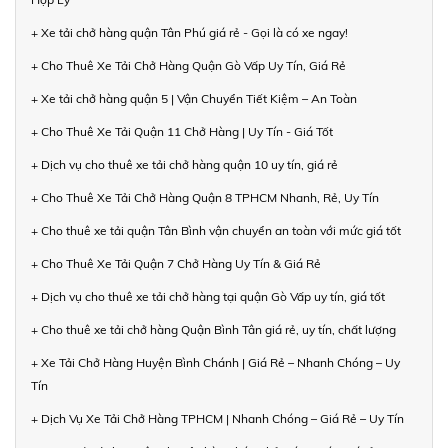
+ Xe tải chở hàng quận Tân Phú giá rẻ - Gọi là có xe ngay!
+ Cho Thuê Xe Tải Chở Hàng Quận Gò Vấp Uy Tín, Giá Rẻ
+ Xe tải chở hàng quận 5 | Vận Chuyển Tiết Kiệm – An Toàn
+ Cho Thuê Xe Tải Quận 11 Chở Hàng | Uy Tín - Giá Tốt
+ Dịch vụ cho thuê xe tải chở hàng quận 10 uy tín, giá rẻ
+ Cho Thuê Xe Tải Chở Hàng Quận 8 TPHCM Nhanh, Rẻ, Uy Tín
+ Cho thuê xe tải quận Tân Bình vận chuyển an toàn với mức giá tốt
+ Cho Thuê Xe Tải Quận 7 Chở Hàng Uy Tín & Giá Rẻ
+ Dịch vụ cho thuê xe tải chở hàng tại quận Gò Vấp uy tín, giá tốt
+ Cho thuê xe tải chở hàng Quận Bình Tân giá rẻ, uy tín, chất lượng
+ Xe Tải Chở Hàng Huyện Bình Chánh | Giá Rẻ – Nhanh Chóng – Uy
Tín
+ Dịch Vụ Xe Tải Chở Hàng TPHCM | Nhanh Chóng – Giá Rẻ – Uy Tín