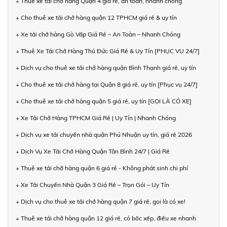
+ Thuê xe tải chở hàng Quận 4 giá rẻ, an toàn, nhanh chóng
+ Cho thuê xe tải chở hàng quận 12 TPHCM giá rẻ & uy tín
+ Xe tải chở hàng Gò Vấp Giá Rẻ – An Toàn – Nhanh Chóng
+ Thuê Xe Tải Chở Hàng Thủ Đức Giá Rẻ & Uy Tín [PHỤC VỤ 24/7]
+ Dịch vụ cho thuê xe tải chở hàng quận Bình Thạnh giá rẻ, uy tín
+ Cho thuê xe tải chở hàng tại Quận 8 giá rẻ, uy tín [Phục vụ 24/7]
+ Cho thuê xe tải chở hàng quận 5 giá rẻ, uy tín [GỌI LÀ CÓ XE]
+ Xe Tải Chở Hàng TPHCM Giá Rẻ | Uy Tín | Nhanh Chóng
+ Dịch vụ xe tải chuyển nhà quận Phú Nhuận uy tín, giá rẻ 2026
+ Dịch Vụ Xe Tải Chở Hàng Quận Tân Bình 24/7 | Giá Rẻ
+ Thuê xe tải chở hàng quận 6 giá rẻ - Không phát sinh chi phí
+ Xe Tải Chuyển Nhà Quận 3 Giá Rẻ – Trọn Gói – Uy Tín
+ Dịch vụ cho thuê xe tải chở hàng quận 7 giá rẻ, gọi là có xe!
+ Thuê xe tải chở hàng quận 12 giá rẻ, có bốc xếp, điều xe nhanh