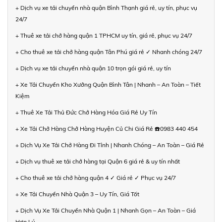
+ Dịch vụ xe tải chuyển nhà quận Bình Thạnh giá rẻ, uy tín, phục vụ
24/7
+ Thuê xe tải chở hàng quận 1 TPHCM uy tín, giá rẻ, phục vụ 24/7
+ Cho thuê xe tải chở hàng quận Tân Phú giá rẻ ✓ Nhanh chóng 24/7
+ Dịch vụ xe tải chuyển nhà quận 10 trọn gói giá rẻ, uy tín
+ Xe Tải Chuyển Kho Xưởng Quận Bình Tân | Nhanh – An Toàn – Tiết
Kiệm
+ Thuê Xe Tải Thủ Đức Chở Hàng Hóa Giá Rẻ Uy Tín
+ Xe Tải Chở Hàng Chở Hàng Huyện Củ Chi Giá Rẻ ☎️0983 440 454
+ Dịch Vụ Xe Tải Chở Hàng Đi Tỉnh | Nhanh Chóng – An Toàn – Giá Rẻ
+ Dịch vụ thuê xe tải chở hàng tại Quận 6 giá rẻ & uy tín nhất
+ Cho thuê xe tải chở hàng quận 4 ✓ Giá rẻ ✓ Phục vụ 24/7
+ Xe Tải Chuyển Nhà Quận 3 – Uy Tín, Giá Tốt
+ Dịch Vụ Xe Tải Chuyển Nhà Quận 1 | Nhanh Gọn – An Toàn – Giá
Hợp Lý