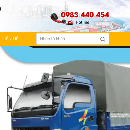
Ộ
0983 440 454
LIÊN HỆ