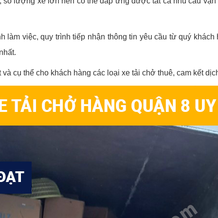
c, số lượng xe lớn nên có thể đáp ứng được tất cả nhu cầu vậ
nh làm việc, quy trình tiếp nhận thông tin yêu cầu từ quý khá
nhất.
t và cụ thể cho khách hàng các loại xe tải chở thuê, cam kết dịc