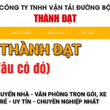
CÔNG TY TNHH VẬN TẢI ĐƯỜNG B
THÀNH ĐẠT
GIỚI THIỆU
DỊCH VỤ
TIN TỨC