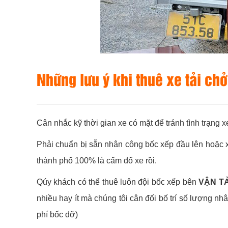
Những lưu ý khi thuê xe tải chở
Cân nhắc kỹ thời gian xe có mặt để tránh tình trạng x
Phải chuẩn bị sẵn nhân công bốc xếp đầu lên hoặc x
thành phố 100% là cấm đổ xe rồi.
Qúy khách có thể thuê luôn đội bốc xếp bên
VẬN T
nhiều hay ít mà chúng tôi cân đối bố trí số lượng nh
phí bốc dỡ)