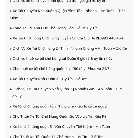
+ Dịch vụ xe tải chuyển nhà quận 10 trọn gói giá rẻ, uy tín
+ Xe Tải Chuyển Kho Xưởng Quận Bình Tân | Nhanh – An Toàn – Tiết
Kiệm
+ Thuê Xe Tải Thủ Đức Chở Hàng Hóa Giá Rẻ Uy Tín
+ Xe Tải Chở Hàng Chở Hàng Huyện Củ Chi Giá Rẻ ☎️0983 440 454
+ Dịch Vụ Xe Tải Chở Hàng Đi Tỉnh | Nhanh Chóng – An Toàn – Giá Rẻ
+ Dịch vụ thuê xe tải chở hàng tại Quận 6 giá rẻ & uy tín nhất
+ Cho thuê xe tải chở hàng quận 4 ✓ Giá rẻ ✓ Phục vụ 24/7
+ Xe Tải Chuyển Nhà Quận 3 – Uy Tín, Giá Tốt
+ Dịch Vụ Xe Tải Chuyển Nhà Quận 1 | Nhanh Gọn – An Toàn – Giá
Hợp Lý
+ Xe tải chở hàng quận Tân Phú giá rẻ - Gọi là có xe ngay!
+ Cho Thuê Xe Tải Chở Hàng Quận Gò Vấp Uy Tín, Giá Rẻ
+ Xe tải chở hàng quận 5 | Vận Chuyển Tiết Kiệm – An Toàn
+ Cho Thuê Xe Tải Quận 11 Chở Hàng | Uy Tín - Giá Tốt