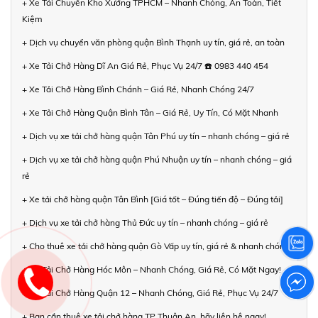
+ Xe Tải Chuyển Kho Xưởng TPHCM – Nhanh Chóng, An Toàn, Tiết
Kiệm
+ Dịch vụ chuyển văn phòng quận Bình Thạnh uy tín, giá rẻ, an toàn
+ Xe Tải Chở Hàng Dĩ An Giá Rẻ, Phục Vụ 24/7 ☎️ 0983 440 454
+ Xe Tải Chở Hàng Bình Chánh – Giá Rẻ, Nhanh Chóng 24/7
+ Xe Tải Chở Hàng Quận Bình Tân – Giá Rẻ, Uy Tín, Có Mặt Nhanh
+ Dịch vụ xe tải chở hàng quận Tân Phú uy tín – nhanh chóng – giá rẻ
+ Dịch vụ xe tải chở hàng quận Phú Nhuận uy tín – nhanh chóng – giá
rẻ
+ Xe tải chở hàng quận Tân Bình [Giá tốt – Đúng tiến độ – Đúng tải]
+ Dịch vụ xe tải chở hàng Thủ Đức uy tín – nhanh chóng – giá rẻ
+ Cho thuê xe tải chở hàng quận Gò Vấp uy tín, giá rẻ & nhanh chóng
+ Xe Tải Chở Hàng Hóc Môn – Nhanh Chóng, Giá Rẻ, Có Mặt Ngay!
+ Xe Tải Chở Hàng Quận 12 – Nhanh Chóng, Giá Rẻ, Phục Vụ 24/7
+ Bạn cần thuê xe tải chở hàng TP Thuận An, hãy liên hệ ngay!