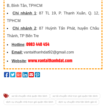
B, Bình Tân, TPHCM
Chi nhánh 1
: 87 TL 19, P. Thạnh Xuân, Q. 12,
TPHCM
Chi nhánh 2
: 87 Huỳnh Tấn Phát, huyện Châu
Thành, TP Bến Tre
0983 440 454
Hotline
:
Email:
vantaithanhdat92@gmail.com
www.vantaithanhdat.com
Website
:
xe tải chuyển nhà quận tân bình
xe tải chuyển nhà trọn gói quận tân bình
dịch vụ chuyển nhà trọn gói quận tân bình
dịch vụ chuyển nhà tân bình giá rẻ