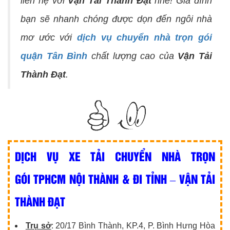
liên hệ với
Vận Tải Thành Đạt
nhé! Gia đình
bạn sẽ nhanh chóng được dọn đến ngôi nhà
mơ ước với
dịch vụ chuyển nhà trọn gói
quận Tân Bình
chất lượng cao của
Vận Tải
Thành Đạt
.
DỊCH VỤ XE TẢI CHUYỂN NHÀ TRỌN
GÓI TPHCM NỘI THÀNH & ĐI TỈNH – VẬN TẢI
THÀNH ĐẠT
Trụ sở
: 20/17 Bình Thành, KP.4, P. Bình Hưng Hòa