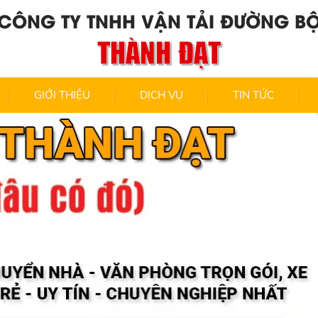
CÔNG TY TNHH VẬN TẢI ĐƯỜNG B
THÀNH ĐẠT
GIỚI THIỆU
DỊCH VỤ
TIN TỨC