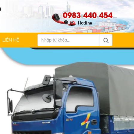
Ộ
0983 440 454
LIÊN HỆ