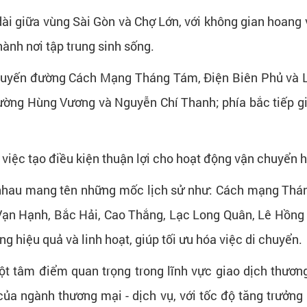
ài giữa vùng Sài Gòn và Chợ Lớn, với không gian hoang vu.
hành nơi tập trung sinh sống.
 tuyến đường Cách Mạng Tháng Tám, Điện Biên Phủ và Lý
ường Hùng Vương và Nguyễn Chí Thanh; phía bắc tiếp giá
việc tạo điều kiện thuận lợi cho hoạt động vận chuyển 
nhau mang tên những mốc lịch sử như: Cách mạng Thán
 Vạn Hạnh, Bắc Hải, Cao Thắng, Lạc Long Quân, Lê Hồn
g hiệu quả và linh hoạt, giúp tối ưu hóa việc di chuyển.
một tâm điểm quan trọng trong lĩnh vực giao dịch thươn
 của ngành thương mại - dịch vụ, với tốc độ tăng trưởn