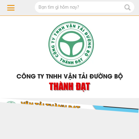
CÔNG TY TNHH VẬN TẢI ĐƯỜNG BỘ
THÀNH ĐẠT