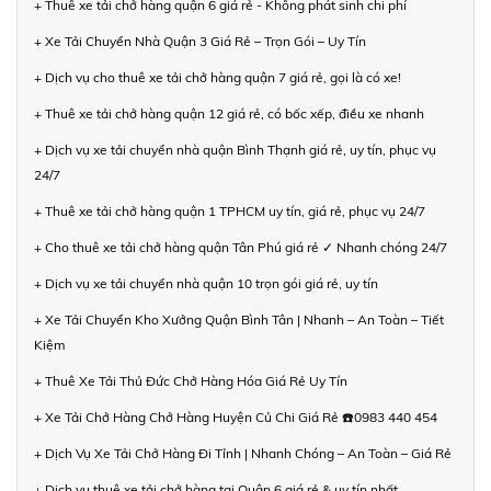
+ Thuê xe tải chở hàng quận 6 giá rẻ - Không phát sinh chi phí
+ Xe Tải Chuyển Nhà Quận 3 Giá Rẻ – Trọn Gói – Uy Tín
+ Dịch vụ cho thuê xe tải chở hàng quận 7 giá rẻ, gọi là có xe!
+ Thuê xe tải chở hàng quận 12 giá rẻ, có bốc xếp, điều xe nhanh
+ Dịch vụ xe tải chuyển nhà quận Bình Thạnh giá rẻ, uy tín, phục vụ
24/7
+ Thuê xe tải chở hàng quận 1 TPHCM uy tín, giá rẻ, phục vụ 24/7
+ Cho thuê xe tải chở hàng quận Tân Phú giá rẻ ✓ Nhanh chóng 24/7
+ Dịch vụ xe tải chuyển nhà quận 10 trọn gói giá rẻ, uy tín
+ Xe Tải Chuyển Kho Xưởng Quận Bình Tân | Nhanh – An Toàn – Tiết
Kiệm
+ Thuê Xe Tải Thủ Đức Chở Hàng Hóa Giá Rẻ Uy Tín
+ Xe Tải Chở Hàng Chở Hàng Huyện Củ Chi Giá Rẻ ☎️0983 440 454
+ Dịch Vụ Xe Tải Chở Hàng Đi Tỉnh | Nhanh Chóng – An Toàn – Giá Rẻ
+ Dịch vụ thuê xe tải chở hàng tại Quận 6 giá rẻ & uy tín nhất