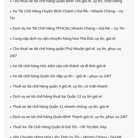
+ Cho thuê xe tải chở hàng Quận Bình Tân giá rẻ, uy tín, chất lượng
+ Xe Tải Chở Hàng Huyện Bình Chánh | Giá Rẻ – Nhanh Chóng – Uy
Tín
+ Dịch Vụ Xe Tải Chở Hàng TPHCM | Nhanh Chóng – Giá Rẻ – Uy Tín
+ Cung cấp dịch vụ vận chuyển hàng hóa Thủ Đức uy tín, giá rẻ
+ Cho thuê xe tải chở hàng quận Phú Nhuận giá rẻ, uy tín, phục vụ
24/7
+ Xe tải chở hàng Hóc Môn vào nội thành và đi tỉnh giá rẻ
+ Xe tải chở hàng Quận Gò Vấp uy tín – giá rẻ – phục vụ 24/7
+ Thuê xe tải chở hàng quận 4 giá rẻ, uy tín, có mặt nhanh
+ Dịch vụ xe tải chở hàng thuê tại Quận 12 uy tín giá rẻ
+ Thuê xe tải chở hàng Quận 11 nhanh chóng, uy tín, giá rẻ
+ Dịch vụ xe tải chở hàng Quận Bình Thạnh giá rẻ, uy tín, phục vụ 24/7
+ Thuê Xe Tải Chở Hàng Quận 8 Giá Tốt – Hỗ Trợ Bốc Xếp
+ Vận Chuyển Hàng Hóa Liên Tỉnh Uy Tín – Nhanh Chóng – Giá Rẻ