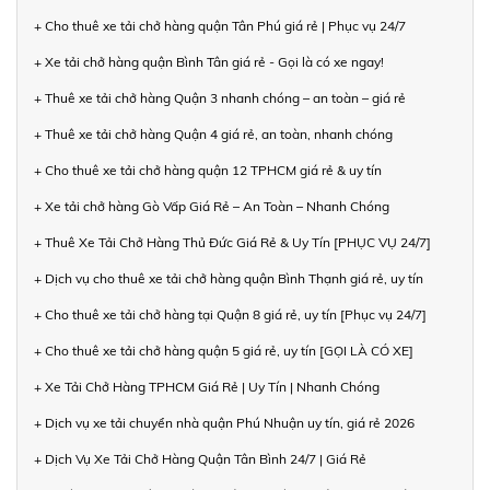
+ Cho thuê xe tải chở hàng quận Tân Phú giá rẻ | Phục vụ 24/7
+ Xe tải chở hàng quận Bình Tân giá rẻ - Gọi là có xe ngay!
+ Thuê xe tải chở hàng Quận 3 nhanh chóng – an toàn – giá rẻ
+ Thuê xe tải chở hàng Quận 4 giá rẻ, an toàn, nhanh chóng
+ Cho thuê xe tải chở hàng quận 12 TPHCM giá rẻ & uy tín
+ Xe tải chở hàng Gò Vấp Giá Rẻ – An Toàn – Nhanh Chóng
+ Thuê Xe Tải Chở Hàng Thủ Đức Giá Rẻ & Uy Tín [PHỤC VỤ 24/7]
+ Dịch vụ cho thuê xe tải chở hàng quận Bình Thạnh giá rẻ, uy tín
+ Cho thuê xe tải chở hàng tại Quận 8 giá rẻ, uy tín [Phục vụ 24/7]
+ Cho thuê xe tải chở hàng quận 5 giá rẻ, uy tín [GỌI LÀ CÓ XE]
+ Xe Tải Chở Hàng TPHCM Giá Rẻ | Uy Tín | Nhanh Chóng
+ Dịch vụ xe tải chuyển nhà quận Phú Nhuận uy tín, giá rẻ 2026
+ Dịch Vụ Xe Tải Chở Hàng Quận Tân Bình 24/7 | Giá Rẻ