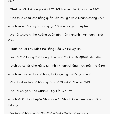
24/7
+ Thuê xe tải chở hàng quận 1 TPHCM uy tín, giá rẻ, phục vụ 24/7
+ Cho thuê xe tải chở hàng quận Tân Phú giá rẻ ✓ Nhanh chóng 24/7
+ Dịch vụ xe tải chuyển nhà quận 10 trọn gói giá rẻ, uy tín
+ Xe Tải Chuyển Kho Xưởng Quận Bình Tân | Nhanh – An Toàn – Tiết
Kiệm
+ Thuê Xe Tải Thủ Đức Chở Hàng Hóa Giá Rẻ Uy Tín
+ Xe Tải Chở Hàng Chở Hàng Huyện Củ Chi Giá Rẻ ☎️0983 440 454
+ Dịch Vụ Xe Tải Chở Hàng Đi Tỉnh | Nhanh Chóng – An Toàn – Giá Rẻ
+ Dịch vụ thuê xe tải chở hàng tại Quận 6 giá rẻ & uy tín nhất
+ Cho thuê xe tải chở hàng quận 4 ✓ Giá rẻ ✓ Phục vụ 24/7
+ Xe Tải Chuyển Nhà Quận 3 – Uy Tín, Giá Tốt
+ Dịch Vụ Xe Tải Chuyển Nhà Quận 1 | Nhanh Gọn – An Toàn – Giá
Hợp Lý
+ Xe tải chở hàng quận Tân Phú giá rẻ - Gọi là có xe ngay!