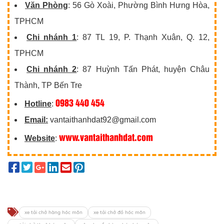
Văn Phòng
: 56 Gò Xoài, Phường Bình Hưng Hòa,
TPHCM
Chi nhánh 1
: 87 TL 19, P. Thạnh Xuân, Q. 12,
TPHCM
Chi nhánh 2
: 87 Huỳnh Tấn Phát, huyện Châu
Thành, TP Bến Tre
0983 440 454
Hotline
:
Email:
vantaithanhdat92@gmail.com
www.vantaithanhdat.com
Website
:
xe tải chở hàng hóc môn
xe tải chở đồ hóc môn