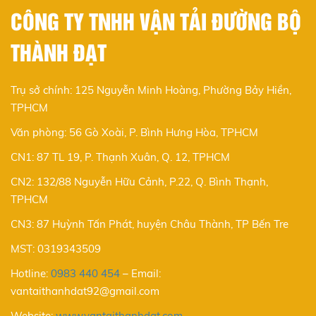
CÔNG TY TNHH VẬN TẢI ĐƯỜNG BỘ
THÀNH ĐẠT
Trụ sở chính: 125 Nguyễn Minh Hoàng, Phường Bảy Hiền,
TPHCM
Văn phòng: 56 Gò Xoài, P. Bình Hưng Hòa, TPHCM
CN1: 87 TL 19, P. Thạnh Xuân, Q. 12, TPHCM
CN2: 132/88 Nguyễn Hữu Cảnh, P.22, Q. Bình Thạnh,
TPHCM
CN3: 87 Huỳnh Tấn Phát, huyện Châu Thành, TP Bến Tre
MST: 0319343509
Hotline:
0983 440 454
–
Email:
vantaithanhdat92@gmail.com
Website:
www.vantaithanhdat.com