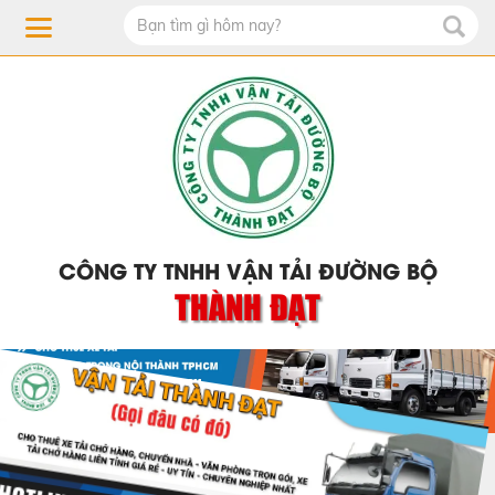
CÔNG TY TNHH VẬN TẢI ĐƯỜNG BỘ
THÀNH ĐẠT