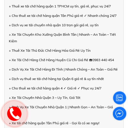
+ Thuê xe tải chở hàng quận 1 TPHCM uy tín, giá rẻ, phục vụ 24/7
+ Cho thuê xe tải chở hàng quận Tân Phú giá rẻ ✓ Nhanh chóng 24/7
+ Dịch vụ xe tải chuyển nhà quận 10 trọn gói giá rẻ, uy tín
+ Xe Tải Chuyển Kho Xưởng Quận Bình Tân | Nhanh – An Toàn – Tiết
Kiệm
+ Thuê Xe Tải Thủ Đức Chở Hàng Hóa Giá Rẻ Uy Tín
+ Xe Tải Chở Hàng Chở Hàng Huyện Củ Chi Giá Rẻ ☎️0983 440 454
+ Dịch Vụ Xe Tải Chở Hàng Đi Tỉnh | Nhanh Chóng – An Toàn – Giá Rẻ
+ Dịch vụ thuê xe tải chở hàng tại Quận 6 giá rẻ & uy tín nhất
+ Cho thuê xe tải chở hàng quận 4 ✓ Giá rẻ ✓ Phục vụ 24/7
+ Xe Tải Chuyển Nhà Quận 3 – Uy Tín, Giá Tốt
+ Dịch Vụ Xe Tải Chuyển Nhà Quận 1 | Nhanh Gọn – An Toàn – Giá
Hợp Lý
+ Xe tải chở hàng quận Tân Phú giá rẻ - Gọi là có xe ngay!