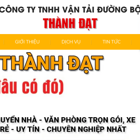
CÔNG TY TNHH VẬN TẢI ĐƯỜNG B
THÀNH ĐẠT
GIỚI THIỆU
DỊCH VỤ
TIN TỨC