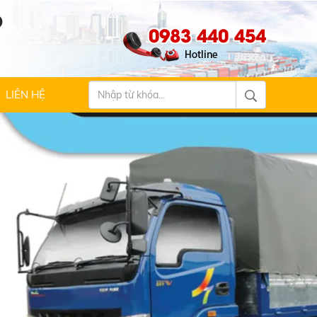
Ộ
0983 440 454
LIÊN HỆ