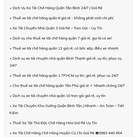
+ Dịch Vụ Xe Tải Chở Hàng Quận Tân Bình 24/7 | Giá Rẻ
+ Thuê xe tải chở hàng quận 6 giá rẻ - Không phát sinh chi phí
+ Xe Tải Chuyển Nhà Quận 3 Giá Rẻ – Trọn Gói – Uy Tín
+ Dịch vụ cho thuê xe tải chở hàng quận 7 giá rẻ, gọi là có xe!
+ Thuê xe tải chở hàng quận 12 giá rẻ, có bốc xếp, điều xe nhanh
+ Dịch vụ xe tải chuyển nhà quận Bình Thạnh giá rẻ, uy tín, phục vụ
24/7
+ Thuê xe tải chở hàng quận 1 TPHCM uy tín, giá rẻ, phục vụ 24/7
+ Cho thuê xe tải chở hàng quận Tân Phú giá rẻ ✓ Nhanh chóng 24/7
+ Dịch vụ xe tải chuyển nhà quận 10 trọn gói giá rẻ, uy tín
+ Xe Tải Chuyển Kho Xưởng Quận Bình Tân | Nhanh – An Toàn – Tiết
Kiệm
+ Thuê Xe Tải Thủ Đức Chở Hàng Hóa Giá Rẻ Uy Tín
+ Xe Tải Chở Hàng Chở Hàng Huyện Củ Chi Giá Rẻ ☎️0983 440 454