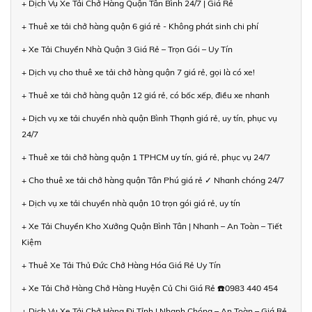
+ Dịch Vụ Xe Tải Chở Hàng Quận Tân Bình 24/7 | Giá Rẻ
+ Thuê xe tải chở hàng quận 6 giá rẻ - Không phát sinh chi phí
+ Xe Tải Chuyển Nhà Quận 3 Giá Rẻ – Trọn Gói – Uy Tín
+ Dịch vụ cho thuê xe tải chở hàng quận 7 giá rẻ, gọi là có xe!
+ Thuê xe tải chở hàng quận 12 giá rẻ, có bốc xếp, điều xe nhanh
+ Dịch vụ xe tải chuyển nhà quận Bình Thạnh giá rẻ, uy tín, phục vụ
24/7
+ Thuê xe tải chở hàng quận 1 TPHCM uy tín, giá rẻ, phục vụ 24/7
+ Cho thuê xe tải chở hàng quận Tân Phú giá rẻ ✓ Nhanh chóng 24/7
+ Dịch vụ xe tải chuyển nhà quận 10 trọn gói giá rẻ, uy tín
+ Xe Tải Chuyển Kho Xưởng Quận Bình Tân | Nhanh – An Toàn – Tiết
Kiệm
+ Thuê Xe Tải Thủ Đức Chở Hàng Hóa Giá Rẻ Uy Tín
+ Xe Tải Chở Hàng Chở Hàng Huyện Củ Chi Giá Rẻ ☎️0983 440 454
+ Dịch Vụ Xe Tải Chở Hàng Đi Tỉnh | Nhanh Chóng – An Toàn – Giá Rẻ