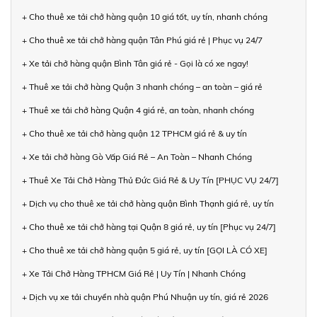
+ Cho thuê xe tải chở hàng quận 10 giá tốt, uy tín, nhanh chóng
+ Cho thuê xe tải chở hàng quận Tân Phú giá rẻ | Phục vụ 24/7
+ Xe tải chở hàng quận Bình Tân giá rẻ - Gọi là có xe ngay!
+ Thuê xe tải chở hàng Quận 3 nhanh chóng – an toàn – giá rẻ
+ Thuê xe tải chở hàng Quận 4 giá rẻ, an toàn, nhanh chóng
+ Cho thuê xe tải chở hàng quận 12 TPHCM giá rẻ & uy tín
+ Xe tải chở hàng Gò Vấp Giá Rẻ – An Toàn – Nhanh Chóng
+ Thuê Xe Tải Chở Hàng Thủ Đức Giá Rẻ & Uy Tín [PHỤC VỤ 24/7]
+ Dịch vụ cho thuê xe tải chở hàng quận Bình Thạnh giá rẻ, uy tín
+ Cho thuê xe tải chở hàng tại Quận 8 giá rẻ, uy tín [Phục vụ 24/7]
+ Cho thuê xe tải chở hàng quận 5 giá rẻ, uy tín [GỌI LÀ CÓ XE]
+ Xe Tải Chở Hàng TPHCM Giá Rẻ | Uy Tín | Nhanh Chóng
+ Dịch vụ xe tải chuyển nhà quận Phú Nhuận uy tín, giá rẻ 2026