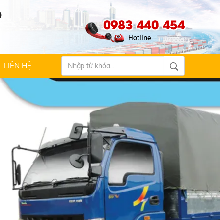
Ộ
0983 440 454
LIÊN HỆ