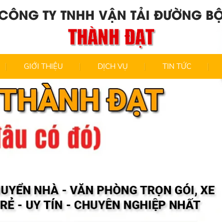
CÔNG TY TNHH VẬN TẢI ĐƯỜNG B
THÀNH ĐẠT
GIỚI THIỆU
DỊCH VỤ
TIN TỨC