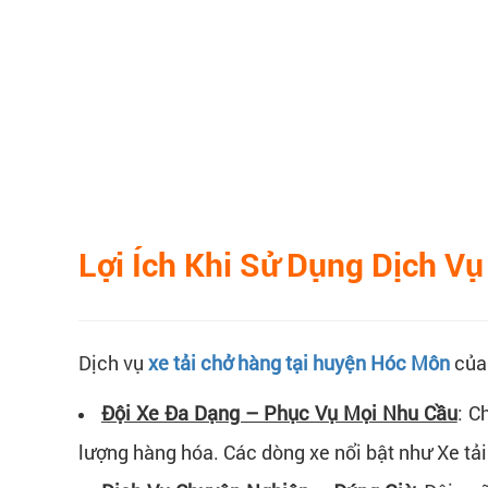
Lợi Ích Khi Sử Dụng Dịch V
Dịch vụ
xe tải chở hàng tại huyện Hóc Môn
củ
Đội Xe Đa Dạng – Phục Vụ Mọi Nhu Cầu
:
Ch
lượng hàng hóa. Các dòng xe nổi bật như
Xe tải