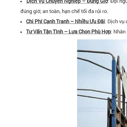
Dịch Vụ Chuyên Nghiệp – Đúng Giờ
:
Đội ng
đúng giờ, an toàn, hạn chế tối đa rủi ro.
Chi Phí Cạnh Tranh – Nhiều Ưu Đãi
:
Dịch vụ 
Tư Vấn Tận Tình – Lựa Chọn Phù Hợp
:
Nhân v