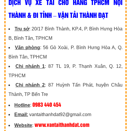
DỊCH VỤ XE TẢI CHỞ HÀNG TPHCM NỘI
THÀNH & ĐI TỈNH – VẬN TẢI THÀNH ĐẠT
Trụ sở
: 20/17 Bình Thành, KP.4, P. Bình Hưng Hòa
B, Bình Tân, TPHCM
Văn phòng
: 56 Gò Xoài, P. Bình Hưng Hòa A, Q.
Bình Tân, TPHCM
Chi nhánh 1
: 87 TL 19, P. Thạnh Xuân, Q. 12,
TPHCM
Chi nhánh 2
: 87 Huỳnh Tấn Phát, huyện Châu
Thành, TP Bến Tre
0983 440 454
Hotline
:
Email:
vantaithanhdat92@gmail.com
www.vantaithanhdat.com
Website
: