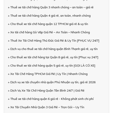
+ Thuê xe tải chở hàng Quận 3 nhanh chóng – an toàn – giá rẻ
+ Thuê xe tải chở hàng Quận 4 giá rẻ, an toàn, nhanh chóng
+ Cho thuê xe tải chở hàng quận 12 TPHCM giá rẻ & uy tín
+ Xe tải chở hàng Gò Vấp Giá Rẻ – An Toàn – Nhanh Chóng
+ Thuê Xe Tải Chở Hàng Thủ Đức Giá Rẻ & Uy Tín [PHỤC VỤ 24/7]
+ Dịch vụ cho thuê xe tải chở hàng quận Bình Thạnh giá rẻ, uy tín
+ Cho thuê xe tải chở hàng tại Quận 8 giá rẻ, uy tín [Phục vụ 24/7]
+ Cho thuê xe tải chở hàng quận 5 giá rẻ, uy tín [GỌI LÀ CÓ XE]
+ Xe Tải Chở Hàng TPHCM Giá Rẻ | Uy Tín | Nhanh Chóng
+ Dịch vụ xe tải chuyển nhà quận Phú Nhuận uy tín, giá rẻ 2026
+ Dịch Vụ Xe Tải Chở Hàng Quận Tân Bình 24/7 | Giá Rẻ
+ Thuê xe tải chở hàng quận 6 giá rẻ - Không phát sinh chi phí
+ Xe Tải Chuyển Nhà Quận 3 Giá Rẻ – Trọn Gói – Uy Tín