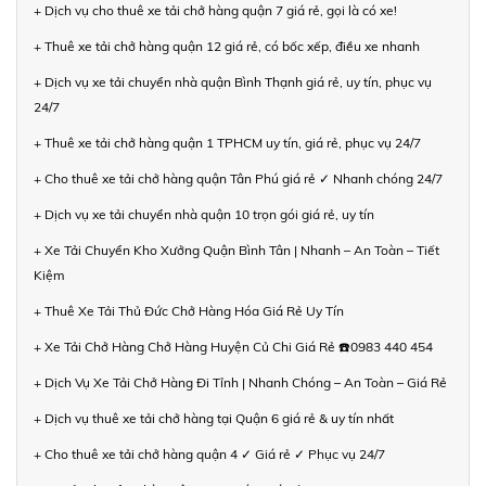
+ Dịch vụ cho thuê xe tải chở hàng quận 7 giá rẻ, gọi là có xe!
+ Thuê xe tải chở hàng quận 12 giá rẻ, có bốc xếp, điều xe nhanh
+ Dịch vụ xe tải chuyển nhà quận Bình Thạnh giá rẻ, uy tín, phục vụ
24/7
+ Thuê xe tải chở hàng quận 1 TPHCM uy tín, giá rẻ, phục vụ 24/7
+ Cho thuê xe tải chở hàng quận Tân Phú giá rẻ ✓ Nhanh chóng 24/7
+ Dịch vụ xe tải chuyển nhà quận 10 trọn gói giá rẻ, uy tín
+ Xe Tải Chuyển Kho Xưởng Quận Bình Tân | Nhanh – An Toàn – Tiết
Kiệm
+ Thuê Xe Tải Thủ Đức Chở Hàng Hóa Giá Rẻ Uy Tín
+ Xe Tải Chở Hàng Chở Hàng Huyện Củ Chi Giá Rẻ ☎️0983 440 454
+ Dịch Vụ Xe Tải Chở Hàng Đi Tỉnh | Nhanh Chóng – An Toàn – Giá Rẻ
+ Dịch vụ thuê xe tải chở hàng tại Quận 6 giá rẻ & uy tín nhất
+ Cho thuê xe tải chở hàng quận 4 ✓ Giá rẻ ✓ Phục vụ 24/7