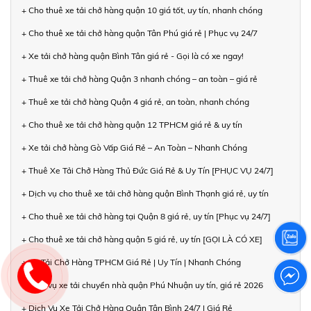
+ Cho thuê xe tải chở hàng quận 10 giá tốt, uy tín, nhanh chóng
+ Cho thuê xe tải chở hàng quận Tân Phú giá rẻ | Phục vụ 24/7
+ Xe tải chở hàng quận Bình Tân giá rẻ - Gọi là có xe ngay!
+ Thuê xe tải chở hàng Quận 3 nhanh chóng – an toàn – giá rẻ
+ Thuê xe tải chở hàng Quận 4 giá rẻ, an toàn, nhanh chóng
+ Cho thuê xe tải chở hàng quận 12 TPHCM giá rẻ & uy tín
+ Xe tải chở hàng Gò Vấp Giá Rẻ – An Toàn – Nhanh Chóng
+ Thuê Xe Tải Chở Hàng Thủ Đức Giá Rẻ & Uy Tín [PHỤC VỤ 24/7]
+ Dịch vụ cho thuê xe tải chở hàng quận Bình Thạnh giá rẻ, uy tín
+ Cho thuê xe tải chở hàng tại Quận 8 giá rẻ, uy tín [Phục vụ 24/7]
+ Cho thuê xe tải chở hàng quận 5 giá rẻ, uy tín [GỌI LÀ CÓ XE]
+ Xe Tải Chở Hàng TPHCM Giá Rẻ | Uy Tín | Nhanh Chóng
+ Dịch vụ xe tải chuyển nhà quận Phú Nhuận uy tín, giá rẻ 2026
+ Dịch Vụ Xe Tải Chở Hàng Quận Tân Bình 24/7 | Giá Rẻ