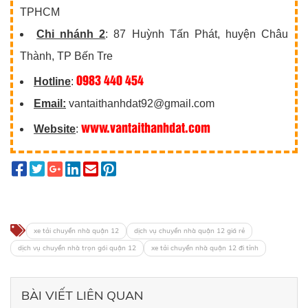
TPHCM
Chi nhánh 2
: 87 Huỳnh Tấn Phát, huyện Châu
Thành, TP Bến Tre
0983 440 454
Hotline
:
Email:
vantaithanhdat92@gmail.com
www.vantaithanhdat.com
Website
:
xe tải chuyển nhà quận 12
dịch vụ chuyển nhà quận 12 giá rẻ
dịch vụ chuyển nhà trọn gói quận 12
xe tải chuyển nhà quận 12 đi tỉnh
BÀI VIẾT LIÊN QUAN