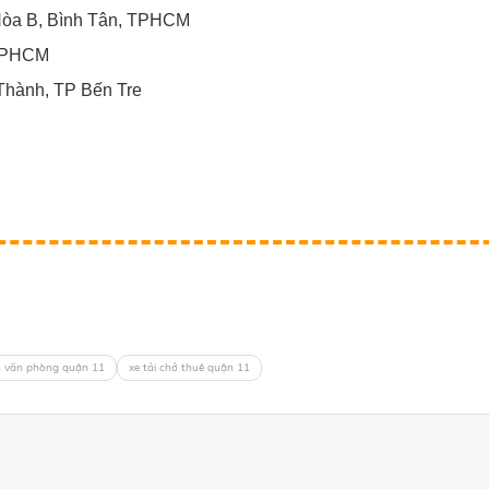
 Hòa B, Bình Tân, TPHCM
 TPHCM
Thành, TP Bến Tre
ển văn phòng quận 11
xe tải chở thuê quận 11