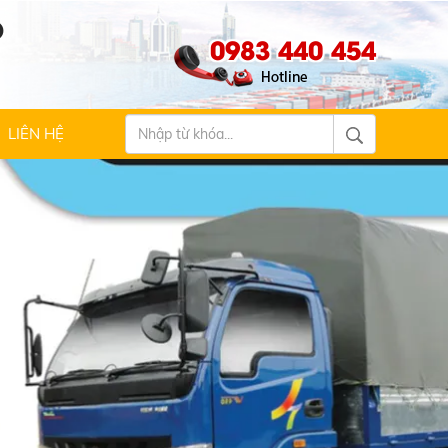
Ộ
0983 440 454
LIÊN HỆ