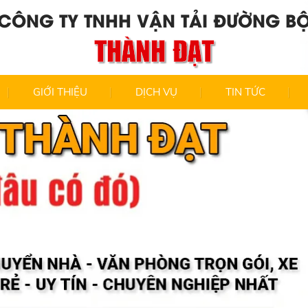
CÔNG TY TNHH VẬN TẢI ĐƯỜNG B
THÀNH ĐẠT
GIỚI THIỆU
DỊCH VỤ
TIN TỨC