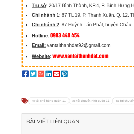
Trụ sở
: 20/17 Bình Thành, KP.4, P. Bình Hưng
Chi nhánh 1
: 87 TL 19, P. Thạnh Xuân, Q. 12,
Chi nhánh 2
: 87 Huỳnh Tấn Phát, huyện Châu 
0983 440 454
Hotline
:
Email:
vantaithanhdat92@gmail.com
www.vantaithanhdat.com
Website
:
xe tải chở hàng quận 11
xe tải chuyển nhà quận 11
xe tải chuy
BÀI VIẾT LIÊN QUAN