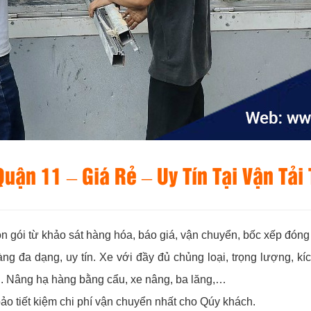
ận 11 – Giá Rẻ – Uy Tín Tại Vận Tải
ọn gói từ khảo sát hàng hóa, báo giá, vận chuyển, bốc xếp đóng
ng đa dạng, uy tín. Xe với đầy đủ chủng loại, trọng lượng, k
. Nâng hạ hàng bằng cẩu, xe nâng, ba lăng,…
o tiết kiệm chi phí vận chuyển nhất cho Qúy khách.