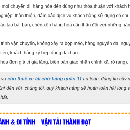
ên mọi chuyến đi, hàng hóa đến đúng như thỏa thuận với khách 
 nghiệp, thân thiện, đảm bảo dịch vụ khách hàng sử dụng có chi 
ào tạo bài bản, chèn xếp hàng hóa cẩn thận đối với những hàn
rình vận chuyển, không xảy ra bọp méo, hàng nguyên đai nguy
hiều, khách hàng ký hợp đồng dài hạn.
 đơn giá trị gia tăng, biên bản giao nhận chính xã, rõ ràng).
h vụ
cho thuê xe tải chở hàng quận 11
an toàn, đáng tin cậy nh
i đến với chúng tôi, quý khách hàng sẽ hoàn toàn hài lòng về 
hất.
ÀNH & ĐI TỈNH – VẬN TẢI THÀNH ĐẠT