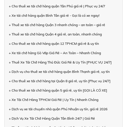
+ Cho thuê xe tải chở hàng quận Tân Phú giá rẻ | Phục vụ 24/7
+ Xe tải chở hàng quận Bình Tân giá rẻ - Gọi là có xe ngay!
+ Thuê xe tải chở hàng Quận 3 nhanh chóng – an toàn – giá rẻ
+ Thuê xe tải chở hàng Quận 4 giá rẻ, an toàn, nhanh chóng
+ Cho thuê xe tải chở hàng quận 12 TPHCM giá rẻ & uy tín
+ Xe tải chở hàng Gò Vấp Giá Rẻ – An Toàn – Nhanh Chóng
+ Thuê Xe Tải Chở Hàng Thủ Đức Giá Rẻ & Uy Tín [PHỤC VỤ 24/7]
+ Dịch vụ cho thuê xe tải chở hàng quận Bình Thạnh giá rẻ, uy tín
+ Cho thuê xe tải chở hàng tại Quận 8 giá rẻ, uy tín [Phục vụ 24/7]
+ Cho thuê xe tải chở hàng quận 5 giá rẻ, uy tín [GỌI LÀ CÓ XE]
+ Xe Tải Chở Hàng TPHCM Giá Rẻ | Uy Tín | Nhanh Chóng
+ Dịch vụ xe tải chuyển nhà quận Phú Nhuận uy tín, giá rẻ 2026
+ Dịch Vụ Xe Tải Chở Hàng Quận Tân Bình 24/7 | Giá Rẻ