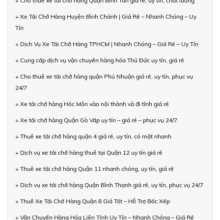
+ Cho thuê xe tải chở hàng Quận Bình Tân giá rẻ, uy tín, chất lượng
+ Xe Tải Chở Hàng Huyện Bình Chánh | Giá Rẻ – Nhanh Chóng – Uy
Tín
+ Dịch Vụ Xe Tải Chở Hàng TPHCM | Nhanh Chóng – Giá Rẻ – Uy Tín
+ Cung cấp dịch vụ vận chuyển hàng hóa Thủ Đức uy tín, giá rẻ
+ Cho thuê xe tải chở hàng quận Phú Nhuận giá rẻ, uy tín, phục vụ
24/7
+ Xe tải chở hàng Hóc Môn vào nội thành và đi tỉnh giá rẻ
+ Xe tải chở hàng Quận Gò Vấp uy tín – giá rẻ – phục vụ 24/7
+ Thuê xe tải chở hàng quận 4 giá rẻ, uy tín, có mặt nhanh
+ Dịch vụ xe tải chở hàng thuê tại Quận 12 uy tín giá rẻ
+ Thuê xe tải chở hàng Quận 11 nhanh chóng, uy tín, giá rẻ
+ Dịch vụ xe tải chở hàng Quận Bình Thạnh giá rẻ, uy tín, phục vụ 24/7
+ Thuê Xe Tải Chở Hàng Quận 8 Giá Tốt – Hỗ Trợ Bốc Xếp
+ Vận Chuyển Hàng Hóa Liên Tỉnh Uy Tín – Nhanh Chóng – Giá Rẻ