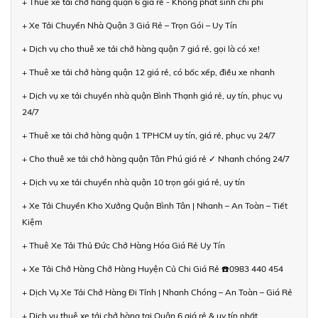
+ Thuê xe tải chở hàng quận 6 giá rẻ - Không phát sinh chi phí
+ Xe Tải Chuyển Nhà Quận 3 Giá Rẻ – Trọn Gói – Uy Tín
+ Dịch vụ cho thuê xe tải chở hàng quận 7 giá rẻ, gọi là có xe!
+ Thuê xe tải chở hàng quận 12 giá rẻ, có bốc xếp, điều xe nhanh
+ Dịch vụ xe tải chuyển nhà quận Bình Thạnh giá rẻ, uy tín, phục vụ
24/7
+ Thuê xe tải chở hàng quận 1 TPHCM uy tín, giá rẻ, phục vụ 24/7
+ Cho thuê xe tải chở hàng quận Tân Phú giá rẻ ✓ Nhanh chóng 24/7
+ Dịch vụ xe tải chuyển nhà quận 10 trọn gói giá rẻ, uy tín
+ Xe Tải Chuyển Kho Xưởng Quận Bình Tân | Nhanh – An Toàn – Tiết
Kiệm
+ Thuê Xe Tải Thủ Đức Chở Hàng Hóa Giá Rẻ Uy Tín
+ Xe Tải Chở Hàng Chở Hàng Huyện Củ Chi Giá Rẻ ☎️0983 440 454
+ Dịch Vụ Xe Tải Chở Hàng Đi Tỉnh | Nhanh Chóng – An Toàn – Giá Rẻ
+ Dịch vụ thuê xe tải chở hàng tại Quận 6 giá rẻ & uy tín nhất