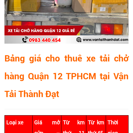
Bảng giá cho thuê xe tải chở
hàng Quận 12 TPHCM tại Vận
Tải Thành Đạt
Loại xe
Giá mở
Từ km
Từ km
Thời