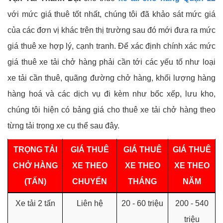
với mức giá thuê tốt nhất, chúng tôi đã khảo sát mức giá
của các đơn vị khác trên thị trường sau đó mới đưa ra mức
giá thuê xe hợp lý, cạnh tranh. Để xác định chính xác mức
giá thuê xe tải chở hàng phải cần tới các yếu tố như loại
xe tải cần thuê, quãng đường chở hàng, khối lượng hàng
hàng hoá và các dịch vụ đi kèm như bốc xếp, lưu kho,
chúng tôi hiện có bảng giá cho thuê xe tải chở hàng theo
từng tải trọng xe cụ thể sau đây.
TRỌNG TẢI
GIÁ THUÊ
GIÁ THUÊ
GIÁ THUÊ
CHỞ HÀNG
XE THEO
XE THEO
XE THEO
(TẤN)
CHUYẾN
THÁNG
NĂM
Xe tải 2 tấn
Liên hệ
20 - 60 triệu
200 - 540
triệu