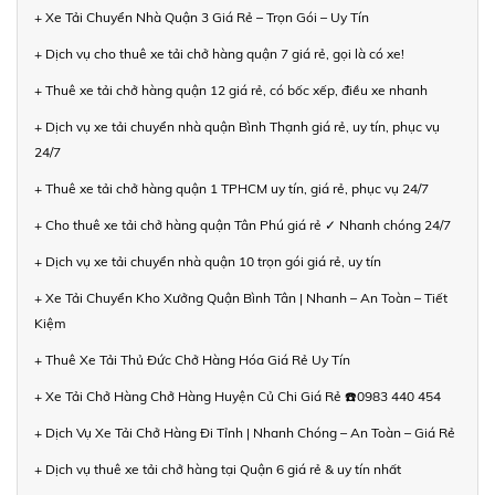
+ Xe Tải Chuyển Nhà Quận 3 Giá Rẻ – Trọn Gói – Uy Tín
+ Dịch vụ cho thuê xe tải chở hàng quận 7 giá rẻ, gọi là có xe!
+ Thuê xe tải chở hàng quận 12 giá rẻ, có bốc xếp, điều xe nhanh
+ Dịch vụ xe tải chuyển nhà quận Bình Thạnh giá rẻ, uy tín, phục vụ
24/7
+ Thuê xe tải chở hàng quận 1 TPHCM uy tín, giá rẻ, phục vụ 24/7
+ Cho thuê xe tải chở hàng quận Tân Phú giá rẻ ✓ Nhanh chóng 24/7
+ Dịch vụ xe tải chuyển nhà quận 10 trọn gói giá rẻ, uy tín
+ Xe Tải Chuyển Kho Xưởng Quận Bình Tân | Nhanh – An Toàn – Tiết
Kiệm
+ Thuê Xe Tải Thủ Đức Chở Hàng Hóa Giá Rẻ Uy Tín
+ Xe Tải Chở Hàng Chở Hàng Huyện Củ Chi Giá Rẻ ☎️0983 440 454
+ Dịch Vụ Xe Tải Chở Hàng Đi Tỉnh | Nhanh Chóng – An Toàn – Giá Rẻ
+ Dịch vụ thuê xe tải chở hàng tại Quận 6 giá rẻ & uy tín nhất