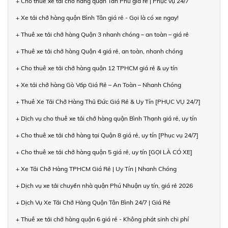
+ Cho thuê xe tải chở hàng quận Tân Phú giá rẻ | Phục vụ 24/7
+ Xe tải chở hàng quận Bình Tân giá rẻ - Gọi là có xe ngay!
+ Thuê xe tải chở hàng Quận 3 nhanh chóng – an toàn – giá rẻ
+ Thuê xe tải chở hàng Quận 4 giá rẻ, an toàn, nhanh chóng
+ Cho thuê xe tải chở hàng quận 12 TPHCM giá rẻ & uy tín
+ Xe tải chở hàng Gò Vấp Giá Rẻ – An Toàn – Nhanh Chóng
+ Thuê Xe Tải Chở Hàng Thủ Đức Giá Rẻ & Uy Tín [PHỤC VỤ 24/7]
+ Dịch vụ cho thuê xe tải chở hàng quận Bình Thạnh giá rẻ, uy tín
+ Cho thuê xe tải chở hàng tại Quận 8 giá rẻ, uy tín [Phục vụ 24/7]
+ Cho thuê xe tải chở hàng quận 5 giá rẻ, uy tín [GỌI LÀ CÓ XE]
+ Xe Tải Chở Hàng TPHCM Giá Rẻ | Uy Tín | Nhanh Chóng
+ Dịch vụ xe tải chuyển nhà quận Phú Nhuận uy tín, giá rẻ 2026
+ Dịch Vụ Xe Tải Chở Hàng Quận Tân Bình 24/7 | Giá Rẻ
+ Thuê xe tải chở hàng quận 6 giá rẻ - Không phát sinh chi phí