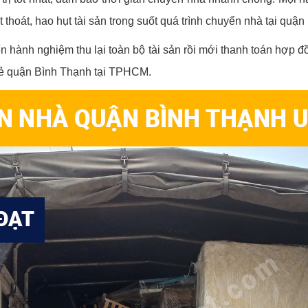
 thoát, hao hụt tài sản trong suốt quá trình chuyển nhà tại quậ
ến hành nghiệm thu lại toàn bộ tài sản rồi mới thanh toán hợp 
 rẻ quận Bình Thạnh tại TPHCM.