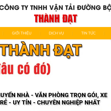
CÔNG TY TNHH VẬN TẢI ĐƯỜNG B
THÀNH ĐẠT
GIỚI THIỆU
DỊCH VỤ
TIN TỨC