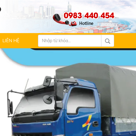
Ộ
0983 440 454
LIÊN HỆ