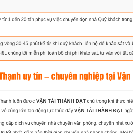
ỡ từ 1 đến 20 tấn phục vụ việc chuyển dọn nhà Quý khách trong 
g vòng 30-45 phút kể từ khi quý khách liên hệ để khảo sát và
ệt, chúng tôi miễn phí toàn bộ chi phí khảo sát, tư vấn với tất c
hạnh uy tín – chuyên nghiệp tại Vận 
 Thạnh luôn được
VẬN TẢI THÀNH ĐẠT
chú trọng khi thực hi
 vô cùng lớn tạo động lực thúc đẩy
VẬN TẢI THÀNH ĐẠT
ngày
cung cấp dịch vụ chuyển nhà chuyển văn phòng, chuyển nhà x
trị tốt nhất, đảm bảo thời gian chuyển nhà nhanh chóng. Mọi