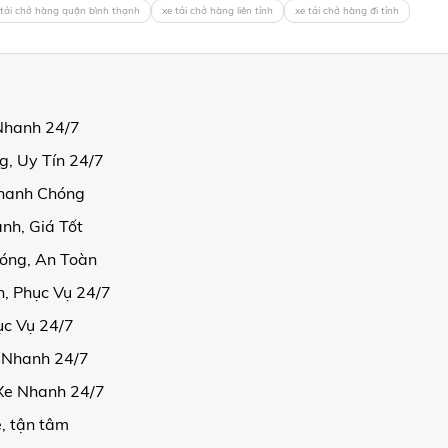
 tải chở hàng quận bình thạnh
xe tải chở hàng liên tỉnh
xe tải chở hàng đi tỉnh
Nhanh 24/7
, Uy Tín 24/7
Nhanh Chóng
nh, Giá Tốt
óng, An Toàn
, Phục Vụ 24/7
ục Vụ 24/7
e Nhanh 24/7
 Xe Nhanh 24/7
ẻ, tận tâm