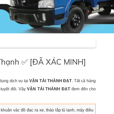
nh Thạnh ✅ [ĐÃ XÁC MINH]
dụng dịch vụ tại
VẬN TẢI THÀNH ĐẠT
. Tất cả hàng
tuyệt đối. Vậy
VẬN TẢI THÀNH ĐẠT
đem đến cho
, khuân vác đồ đạc ra xe, tháo lắp tủ lạnh, máy điều