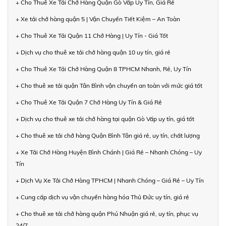
+ Cho Thuê Xe Tải Chở Hàng Quận Gò Vấp Uy Tín, Giá Rẻ
+ Xe tải chở hàng quận 5 | Vận Chuyển Tiết Kiệm – An Toàn
+ Cho Thuê Xe Tải Quận 11 Chở Hàng | Uy Tín - Giá Tốt
+ Dịch vụ cho thuê xe tải chở hàng quận 10 uy tín, giá rẻ
+ Cho Thuê Xe Tải Chở Hàng Quận 8 TPHCM Nhanh, Rẻ, Uy Tín
+ Cho thuê xe tải quận Tân Bình vận chuyển an toàn với mức giá tốt
+ Cho Thuê Xe Tải Quận 7 Chở Hàng Uy Tín & Giá Rẻ
+ Dịch vụ cho thuê xe tải chở hàng tại quận Gò Vấp uy tín, giá tốt
+ Cho thuê xe tải chở hàng Quận Bình Tân giá rẻ, uy tín, chất lượng
+ Xe Tải Chở Hàng Huyện Bình Chánh | Giá Rẻ – Nhanh Chóng – Uy
Tín
+ Dịch Vụ Xe Tải Chở Hàng TPHCM | Nhanh Chóng – Giá Rẻ – Uy Tín
+ Cung cấp dịch vụ vận chuyển hàng hóa Thủ Đức uy tín, giá rẻ
+ Cho thuê xe tải chở hàng quận Phú Nhuận giá rẻ, uy tín, phục vụ
24/7