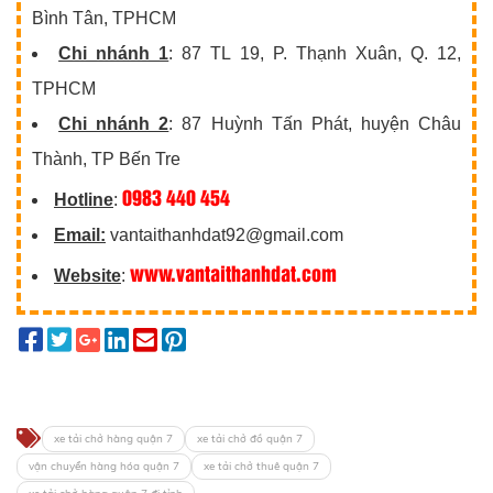
Bình Tân, TPHCM
Chi nhánh 1
: 87 TL 19, P. Thạnh Xuân, Q. 12,
TPHCM
Chi nhánh 2
: 87 Huỳnh Tấn Phát, huyện Châu
Thành, TP Bến Tre
0983 440 454
Hotline
:
Email:
vantaithanhdat92@gmail.com
www.vantaithanhdat.com
Website
:
xe tải chở hàng quận 7
xe tải chở đồ quận 7
vận chuyển hàng hóa quận 7
xe tải chở thuê quận 7