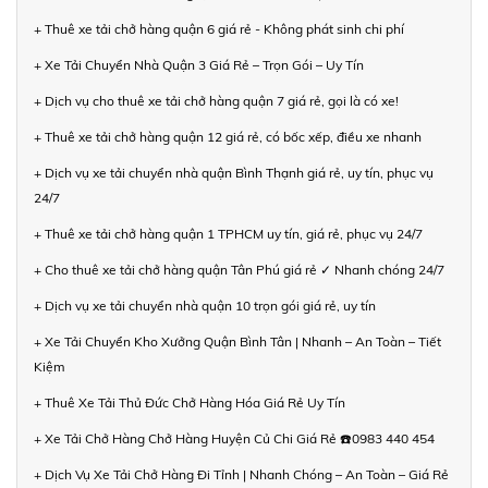
+ Thuê xe tải chở hàng quận 6 giá rẻ - Không phát sinh chi phí
+ Xe Tải Chuyển Nhà Quận 3 Giá Rẻ – Trọn Gói – Uy Tín
+ Dịch vụ cho thuê xe tải chở hàng quận 7 giá rẻ, gọi là có xe!
+ Thuê xe tải chở hàng quận 12 giá rẻ, có bốc xếp, điều xe nhanh
+ Dịch vụ xe tải chuyển nhà quận Bình Thạnh giá rẻ, uy tín, phục vụ
24/7
+ Thuê xe tải chở hàng quận 1 TPHCM uy tín, giá rẻ, phục vụ 24/7
+ Cho thuê xe tải chở hàng quận Tân Phú giá rẻ ✓ Nhanh chóng 24/7
+ Dịch vụ xe tải chuyển nhà quận 10 trọn gói giá rẻ, uy tín
+ Xe Tải Chuyển Kho Xưởng Quận Bình Tân | Nhanh – An Toàn – Tiết
Kiệm
+ Thuê Xe Tải Thủ Đức Chở Hàng Hóa Giá Rẻ Uy Tín
+ Xe Tải Chở Hàng Chở Hàng Huyện Củ Chi Giá Rẻ ☎️0983 440 454
+ Dịch Vụ Xe Tải Chở Hàng Đi Tỉnh | Nhanh Chóng – An Toàn – Giá Rẻ