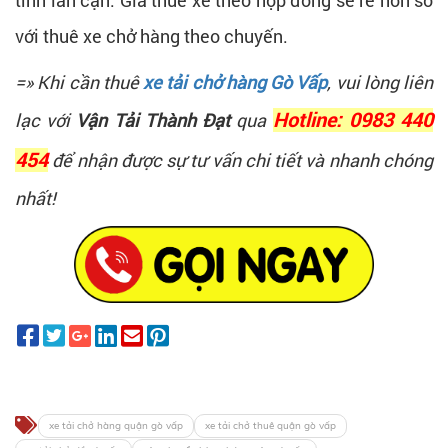
tỉnh lân cận. Giá thuê xe theo hợp đồng sẽ rẻ hơn so
với thuê xe chở hàng theo chuyến.
=» Khi cần thuê
xe tải chở hàng Gò Vấp
, vui lòng liên
lạc với
Vận Tải Thành Đạt
qua
Hotline: 0983 440
454
để nhận được sự tư vấn chi tiết và nhanh chóng
nhất!
xe tải chở hàng quận gò vấp
xe tải chở thuê quận gò vấp