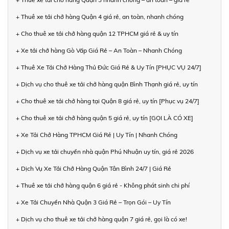
+ Thuê xe tải chở hàng Quận 4 giá rẻ, an toàn, nhanh chóng
+ Cho thuê xe tải chở hàng quận 12 TPHCM giá rẻ & uy tín
+ Xe tải chở hàng Gò Vấp Giá Rẻ – An Toàn – Nhanh Chóng
+ Thuê Xe Tải Chở Hàng Thủ Đức Giá Rẻ & Uy Tín [PHỤC VỤ 24/7]
+ Dịch vụ cho thuê xe tải chở hàng quận Bình Thạnh giá rẻ, uy tín
+ Cho thuê xe tải chở hàng tại Quận 8 giá rẻ, uy tín [Phục vụ 24/7]
+ Cho thuê xe tải chở hàng quận 5 giá rẻ, uy tín [GỌI LÀ CÓ XE]
+ Xe Tải Chở Hàng TPHCM Giá Rẻ | Uy Tín | Nhanh Chóng
+ Dịch vụ xe tải chuyển nhà quận Phú Nhuận uy tín, giá rẻ 2026
+ Dịch Vụ Xe Tải Chở Hàng Quận Tân Bình 24/7 | Giá Rẻ
+ Thuê xe tải chở hàng quận 6 giá rẻ - Không phát sinh chi phí
+ Xe Tải Chuyển Nhà Quận 3 Giá Rẻ – Trọn Gói – Uy Tín
+ Dịch vụ cho thuê xe tải chở hàng quận 7 giá rẻ, gọi là có xe!