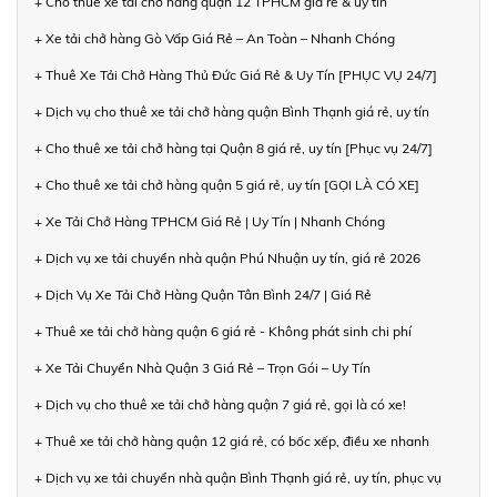
+ Cho thuê xe tải chở hàng quận 12 TPHCM giá rẻ & uy tín
+ Xe tải chở hàng Gò Vấp Giá Rẻ – An Toàn – Nhanh Chóng
+ Thuê Xe Tải Chở Hàng Thủ Đức Giá Rẻ & Uy Tín [PHỤC VỤ 24/7]
+ Dịch vụ cho thuê xe tải chở hàng quận Bình Thạnh giá rẻ, uy tín
+ Cho thuê xe tải chở hàng tại Quận 8 giá rẻ, uy tín [Phục vụ 24/7]
+ Cho thuê xe tải chở hàng quận 5 giá rẻ, uy tín [GỌI LÀ CÓ XE]
+ Xe Tải Chở Hàng TPHCM Giá Rẻ | Uy Tín | Nhanh Chóng
+ Dịch vụ xe tải chuyển nhà quận Phú Nhuận uy tín, giá rẻ 2026
+ Dịch Vụ Xe Tải Chở Hàng Quận Tân Bình 24/7 | Giá Rẻ
+ Thuê xe tải chở hàng quận 6 giá rẻ - Không phát sinh chi phí
+ Xe Tải Chuyển Nhà Quận 3 Giá Rẻ – Trọn Gói – Uy Tín
+ Dịch vụ cho thuê xe tải chở hàng quận 7 giá rẻ, gọi là có xe!
+ Thuê xe tải chở hàng quận 12 giá rẻ, có bốc xếp, điều xe nhanh
+ Dịch vụ xe tải chuyển nhà quận Bình Thạnh giá rẻ, uy tín, phục vụ