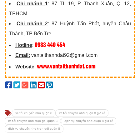
Chi nhánh 1
: 87 TL 19, P. Thạnh Xuân, Q. 12,
TPHCM
Chi nhánh 2
: 87 Huỳnh Tấn Phát, huyện Châu
Thành, TP Bến Tre
0983 440 454
Hotline
:
Email:
vantaithanhdat92@gmail.com
www.vantaithanhdat.com
Website
:
xe tải chuyển nhà quận 8
xe tải chuyển nhà quận 8 giá rẻ
xe tải chuyển nhà trọn gói quận 8
dịch vụ chuyển nhà quận 8 giá rẻ
dịch vụ chuyển nhà trọn gói quận 8