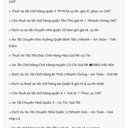
24/7
+ Thuê xe tải chở hàng quận 1 TPHCM uy tín, giá rẻ, phục vụ 24/7
+ Cho thuê xe tải chở hàng quận Tân Phú giá rẻ ✓ Nhanh chóng 24/7
+ Dịch vụ xe tải chuyển nhà quận 10 trọn gói giá rẻ, uy tín
+ Xe Tải Chuyển Kho Xưởng Quận Bình Tân | Nhanh – An Toàn – Tiết
Kiệm
+ Thuê Xe Tải Thủ Đức Chở Hàng Hóa Giá Rẻ Uy Tín
+ Xe Tải Chở Hàng Chở Hàng Huyện Củ Chi Giá Rẻ ☎️0983 440 454
+ Dịch Vụ Xe Tải Chở Hàng Đi Tỉnh | Nhanh Chóng – An Toàn – Giá Rẻ
+ Dịch vụ thuê xe tải chở hàng tại Quận 6 giá rẻ & uy tín nhất
+ Cho thuê xe tải chở hàng quận 4 ✓ Giá rẻ ✓ Phục vụ 24/7
+ Xe Tải Chuyển Nhà Quận 3 – Uy Tín, Giá Tốt
+ Dịch Vụ Xe Tải Chuyển Nhà Quận 1 | Nhanh Gọn – An Toàn – Giá
Hợp Lý
+ Xe tải chở hàng quận Tân Phú giá rẻ - Gọi là có xe ngay!