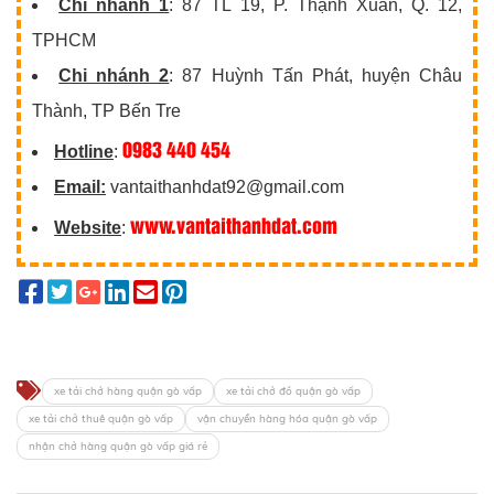
Chi nhánh 1
: 87 TL 19, P. Thạnh Xuân, Q. 12,
TPHCM
Chi nhánh 2
: 87 Huỳnh Tấn Phát, huyện Châu
Thành, TP Bến Tre
0983 440 454
Hotline
:
Email:
vantaithanhdat92@gmail.com
www.vantaithanhdat.com
Website
:
xe tải chở hàng quận gò vấp
xe tải chở đồ quận gò vấp
xe tải chở thuê quận gò vấp
vận chuyển hàng hóa quận gò vấp
nhận chở hàng quận gò vấp giá rẻ