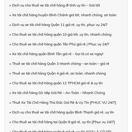
+ Dịch vụ cho thuê xe tải chở hàng đi tỉnh uy tín – Giá tốt
+ Xe tải chở hàng huyện Bình Chánh giá tốt, nhanh chóng, an toàn
+ Dịch vụ xe tải chở hàng Quận 11 giá rẻ, uy tín, phục vụ 24/7
+ Cho thuê xe tải chở hàng quận 10 giá tốt, uy tín, nhanh chóng
+ Cho thuê xe tải chở hàng quận Tân Phú giá rẻ | Phục vụ 24/7
+ Xe tải chở hàng quận Bình Tân giá rẻ - Gọi là có xe ngay!
+ Thuê xe tải chở hàng Quận 3 nhanh chóng – an toàn – giá rẻ
+ Thuê xe tải chở hàng Quận 4 giá rẻ, an toàn, nhanh chóng
+ Cho thuê xe tải chở hàng quận 12 TPHCM giá rẻ & uy tín
+ Xe tải chở hàng Gò Vấp Giá Rẻ – An Toàn – Nhanh Chóng
+ Thuê Xe Tải Chở Hàng Thủ Đức Giá Rẻ & Uy Tín [PHỤC VỤ 24/7]
+ Dịch vụ cho thuê xe tải chở hàng quận Bình Thạnh giá rẻ, uy tín
+ Cho thuê xe tải chở hàng tại Quận 8 giá rẻ, uy tín [Phục vụ 24/7]
+ Cho thuê xe tải chở hàng quận 5 giá rẻ, uy tín [GỌI LÀ CÓ XE]