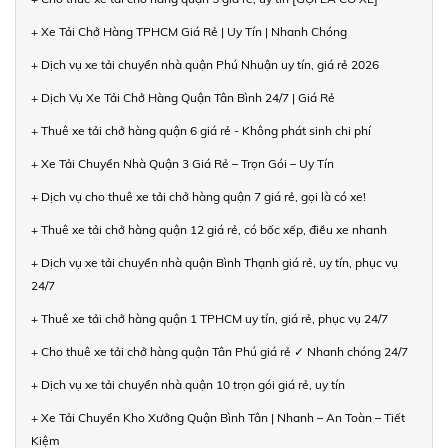
+ Xe Tải Chở Hàng TPHCM Giá Rẻ | Uy Tín | Nhanh Chóng
+ Dịch vụ xe tải chuyển nhà quận Phú Nhuận uy tín, giá rẻ 2026
+ Dịch Vụ Xe Tải Chở Hàng Quận Tân Bình 24/7 | Giá Rẻ
+ Thuê xe tải chở hàng quận 6 giá rẻ - Không phát sinh chi phí
+ Xe Tải Chuyển Nhà Quận 3 Giá Rẻ – Trọn Gói – Uy Tín
+ Dịch vụ cho thuê xe tải chở hàng quận 7 giá rẻ, gọi là có xe!
+ Thuê xe tải chở hàng quận 12 giá rẻ, có bốc xếp, điều xe nhanh
+ Dịch vụ xe tải chuyển nhà quận Bình Thạnh giá rẻ, uy tín, phục vụ
24/7
+ Thuê xe tải chở hàng quận 1 TPHCM uy tín, giá rẻ, phục vụ 24/7
+ Cho thuê xe tải chở hàng quận Tân Phú giá rẻ ✓ Nhanh chóng 24/7
+ Dịch vụ xe tải chuyển nhà quận 10 trọn gói giá rẻ, uy tín
+ Xe Tải Chuyển Kho Xưởng Quận Bình Tân | Nhanh – An Toàn – Tiết
Kiệm