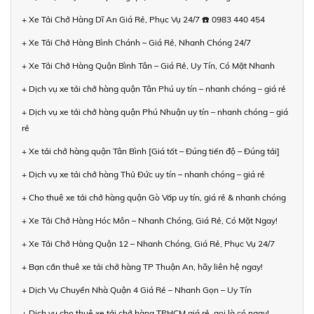
+ Xe Tải Chở Hàng Dĩ An Giá Rẻ, Phục Vụ 24/7 ☎️ 0983 440 454
+ Xe Tải Chở Hàng Bình Chánh – Giá Rẻ, Nhanh Chóng 24/7
+ Xe Tải Chở Hàng Quận Bình Tân – Giá Rẻ, Uy Tín, Có Mặt Nhanh
+ Dịch vụ xe tải chở hàng quận Tân Phú uy tín – nhanh chóng – giá rẻ
+ Dịch vụ xe tải chở hàng quận Phú Nhuận uy tín – nhanh chóng – giá
rẻ
+ Xe tải chở hàng quận Tân Bình [Giá tốt – Đúng tiến độ – Đúng tải]
+ Dịch vụ xe tải chở hàng Thủ Đức uy tín – nhanh chóng – giá rẻ
+ Cho thuê xe tải chở hàng quận Gò Vấp uy tín, giá rẻ & nhanh chóng
+ Xe Tải Chở Hàng Hóc Môn – Nhanh Chóng, Giá Rẻ, Có Mặt Ngay!
+ Xe Tải Chở Hàng Quận 12 – Nhanh Chóng, Giá Rẻ, Phục Vụ 24/7
+ Bạn cần thuê xe tải chở hàng TP Thuận An, hãy liên hệ ngay!
+ Dịch Vụ Chuyển Nhà Quận 4 Giá Rẻ – Nhanh Gọn – Uy Tín
+ Dịch vụ cho thuê xe tải chở hàng TPHCM giá rẻ, gọi là có ngay!