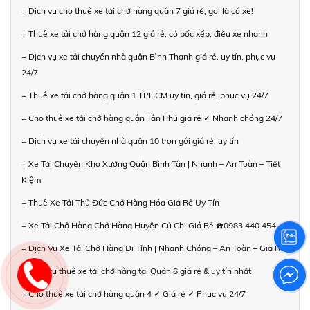
+ Dịch vụ cho thuê xe tải chở hàng quận 7 giá rẻ, gọi là có xe!
+ Thuê xe tải chở hàng quận 12 giá rẻ, có bốc xếp, điều xe nhanh
+ Dịch vụ xe tải chuyển nhà quận Bình Thạnh giá rẻ, uy tín, phục vụ
24/7
+ Thuê xe tải chở hàng quận 1 TPHCM uy tín, giá rẻ, phục vụ 24/7
+ Cho thuê xe tải chở hàng quận Tân Phú giá rẻ ✓ Nhanh chóng 24/7
+ Dịch vụ xe tải chuyển nhà quận 10 trọn gói giá rẻ, uy tín
+ Xe Tải Chuyển Kho Xưởng Quận Bình Tân | Nhanh – An Toàn – Tiết
Kiệm
+ Thuê Xe Tải Thủ Đức Chở Hàng Hóa Giá Rẻ Uy Tín
+ Xe Tải Chở Hàng Chở Hàng Huyện Củ Chi Giá Rẻ ☎️0983 440 454
+ Dịch Vụ Xe Tải Chở Hàng Đi Tỉnh | Nhanh Chóng – An Toàn – Giá Rẻ
+ Dịch vụ thuê xe tải chở hàng tại Quận 6 giá rẻ & uy tín nhất
+ Cho thuê xe tải chở hàng quận 4 ✓ Giá rẻ ✓ Phục vụ 24/7