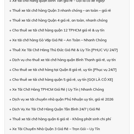
+ Xe tải chở hàng quận Bình Tân giá rẻ - Gọi là có xe ngay!
+ Thuê xe tải chở hàng Quận 3 nhanh chóng – an toàn – giá rẻ
+ Thuê xe tải chở hàng Quận 4 giá rẻ, an toàn, nhanh chóng
+ Cho thuê xe tải chở hàng quận 12 TPHCM giá rẻ & uy tín
+ Xe tải chở hàng Gò Vấp Giá Rẻ – An Toàn – Nhanh Chóng
+ Thuê Xe Tải Chở Hàng Thủ Đức Giá Rẻ & Uy Tín [PHỤC VỤ 24/7]
+ Dịch vụ cho thuê xe tải chở hàng quận Bình Thạnh giá rẻ, uy tín
+ Cho thuê xe tải chở hàng tại Quận 8 giá rẻ, uy tín [Phục vụ 24/7]
+ Cho thuê xe tải chở hàng quận 5 giá rẻ, uy tín [GỌI LÀ CÓ XE]
+ Xe Tải Chở Hàng TPHCM Giá Rẻ | Uy Tín | Nhanh Chóng
+ Dịch vụ xe tải chuyển nhà quận Phú Nhuận uy tín, giá rẻ 2026
+ Dịch Vụ Xe Tải Chở Hàng Quận Tân Bình 24/7 | Giá Rẻ
+ Thuê xe tải chở hàng quận 6 giá rẻ - Không phát sinh chi phí
+ Xe Tải Chuyển Nhà Quận 3 Giá Rẻ – Trọn Gói – Uy Tín