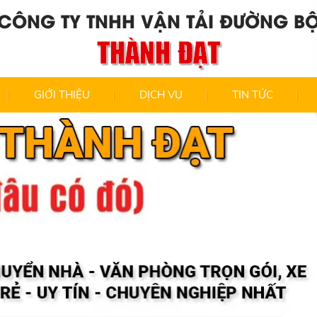
CÔNG TY TNHH VẬN TẢI ĐƯỜNG B
THÀNH ĐẠT
GIỚI THIỆU
DỊCH VỤ
TIN TỨC