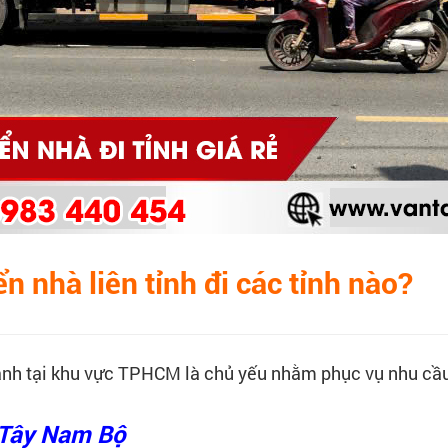
n nhà liên tỉnh đi các tỉnh nào?
ạnh tại khu vực TPHCM là chủ yếu nhằm phục vụ nhu cầ
n Tây Nam Bộ