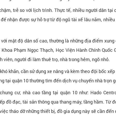
chậm, trễ so với lịch trình. Thực tế, nhiều người dân t
n để nhận được sự hỗ trợ từ độ ngũ tài xế lâu năm, nhiều
với mật độ dân số cao, thường là những địa điểm xung q
Y Khoa Phạm Ngọc Thạch, Học Viện Hành Chính Quốc Gi
 viên, người đi làm thuê trọ, nhà trong hẻm, ngõ nhỏ.
i khó khăn, cần sử dụng xe nâng và kèm theo đội bốc xếp 
àng tại quận 10 thường tìm đến dịch vụ chuyển nhà trọn gó
u chung cư, nhà cao tầng tại quận 10 như: Hado Centr
 xếp đồ đạc, tài sản thông qua thang máy, tầng hầm. Từ đó
đến việc tháo dỡ những thiết bị, đồ gia dụng này sẽ cần đ