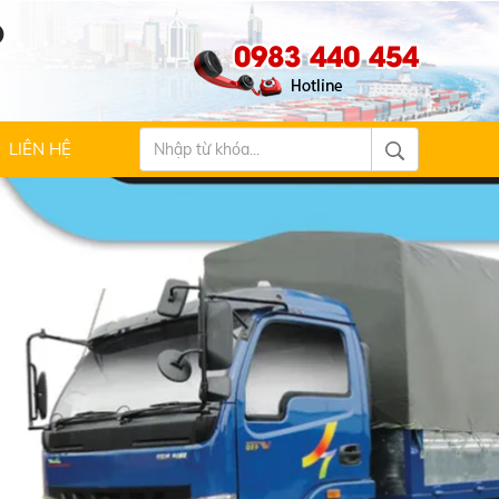
Ộ
0983 440 454
LIÊN HỆ