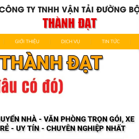
CÔNG TY TNHH VẬN TẢI ĐƯỜNG B
THÀNH ĐẠT
GIỚI THIỆU
DỊCH VỤ
TIN TỨC