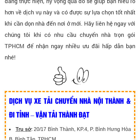
đang thực hiện, hy vọng qua đó sẽ giúp bạn hiểu rõ
hơn về dịch vụ này và có được sự lựa chọn tốt nhất
khi cần dọn nhà đến nơi ở mới. Hãy liên hệ ngay với
chúng tôi khi có nhu cầu chuyển nhà trọn gói
TPHCM để nhận ngay nhiều ưu đãi hấp dẫn bạn
nhé!
DỊCH VỤ XE TẢI CHUYỂN NHÀ NỘI THÀNH &
ĐI TỈNH – VẬN TẢI THÀNH ĐẠT
Trụ sở
: 20/17 Bình Thành, KP.4, P. Bình Hưng Hòa
B, Bình Tân, TPHCM