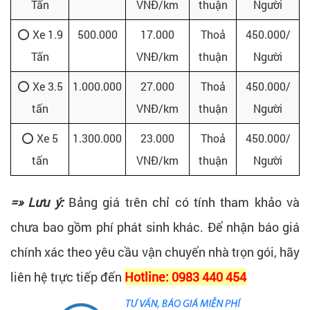
Tấn
VNĐ/km
thuận
Người
⭕ Xe 1.9
500.000
17.000
Thoả
450.000/
Tấn
VNĐ/km
thuận
Người
⭕ Xe 3.5
1.000.000
27.000
Thoả
450.000/
tấn
VNĐ/km
thuận
Người
⭕ Xe 5
1.300.000
23.000
Thoả
450.000/
tấn
VNĐ/km
thuận
Người
=» Lưu ý:
Bảng giá trên chỉ có tính tham khảo và
chưa bao gồm phí phát sinh khác. Để nhận báo giá
chính xác theo yêu cầu vận chuyển nhà trọn gói, hãy
liên hệ trực tiếp đến
Hotline: 0983 440 454