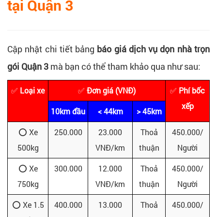
tại Quận 3
Cập nhật chi tiết bảng
báo giá dịch vụ dọn nhà trọn
gói Quận 3
mà bạn có thể tham khảo qua như sau:
✅
Loại xe
✅
Đơn giá (VNĐ)
✅
Phí bốc
xếp
10km đầu
< 44km
> 45km
⭕ Xe
250.000
23.000
Thoả
450.000/
500kg
VNĐ/km
thuận
Người
⭕ Xe
300.000
12.000
Thoả
450.000/
750kg
VNĐ/km
thuận
Người
⭕ Xe 1.5
400.000
13.000
Thoả
450.000/