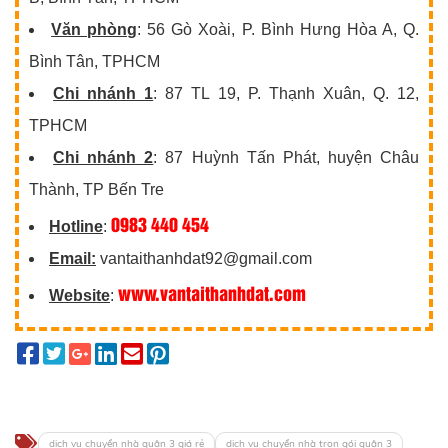
Văn phòng
: 56 Gò Xoài, P. Bình Hưng Hòa A, Q.
Bình Tân, TPHCM
Chi nhánh 1
: 87 TL 19, P. Thạnh Xuân, Q. 12,
TPHCM
Chi nhánh 2
: 87 Huỳnh Tấn Phát, huyện Châu
Thành, TP Bến Tre
0983 440 454
Hotline
:
Email:
vantaithanhdat92@gmail.com
www.vantaithanhdat.com
Website
:
dịch vụ chuyển nhà quận 3 giá rẻ
dịch vụ chuyển nhà trọn gói quận 3