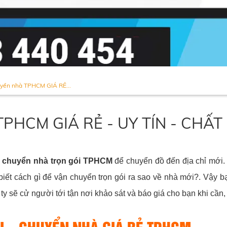
huyển nhà TPHCM GIÁ RẺ...
à TPHCM GIÁ RẺ - UY TÍN - CHẤ
ụ chuyển nhà trọn gói TPHCM
để chuyển đồ đến địa chỉ mới. 
iết cách gì để vận chuyển trọn gói ra sao về nhà mới?. Vậy bạ
 ty sẽ cử người tới tận nơi khảo sát và báo giá cho bạn khi cần,