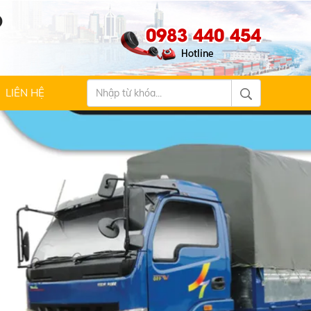
Ộ
0983 440 454
LIÊN HỆ