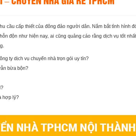
I – CHUYỂN NHÀ GIÁ RẺ TPHCM
hu cầu cấp thiết của đông đảo người dân. Nắm bắt tình hình đó
hỗn độn như hiện nay, ai cũng quảng cáo rằng dịch vụ tốt nhấ
g.
ng ty dịch vụ chuyển nhà trọn gói uy tín?
 vẫn bừa bộn?
ì?
à hợp lý?