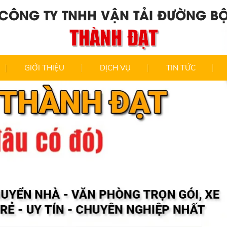
CÔNG TY TNHH VẬN TẢI ĐƯỜNG B
THÀNH ĐẠT
GIỚI THIỆU
DỊCH VỤ
TIN TỨC