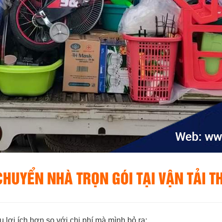
 CHUYỂN NHÀ TRỌN GÓI TẠI VẬN TẢI 
 lợi ích hơn so với chi phí mà mình bỏ ra: