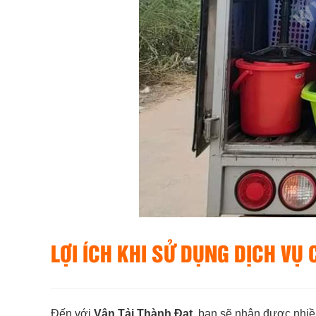
LỢI ÍCH KHI SỬ DỤNG DỊCH VỤ
Đến với
Vận Tải Thành Đạt
, bạn sẽ nhận được nhiều