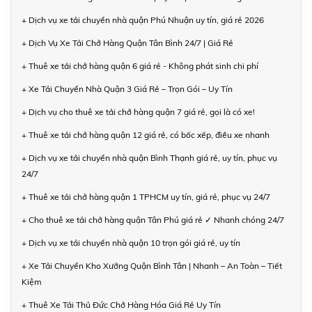
+ Dịch vụ xe tải chuyển nhà quận Phú Nhuận uy tín, giá rẻ 2026
+ Dịch Vụ Xe Tải Chở Hàng Quận Tân Bình 24/7 | Giá Rẻ
+ Thuê xe tải chở hàng quận 6 giá rẻ - Không phát sinh chi phí
+ Xe Tải Chuyển Nhà Quận 3 Giá Rẻ – Trọn Gói – Uy Tín
+ Dịch vụ cho thuê xe tải chở hàng quận 7 giá rẻ, gọi là có xe!
+ Thuê xe tải chở hàng quận 12 giá rẻ, có bốc xếp, điều xe nhanh
+ Dịch vụ xe tải chuyển nhà quận Bình Thạnh giá rẻ, uy tín, phục vụ
24/7
+ Thuê xe tải chở hàng quận 1 TPHCM uy tín, giá rẻ, phục vụ 24/7
+ Cho thuê xe tải chở hàng quận Tân Phú giá rẻ ✓ Nhanh chóng 24/7
+ Dịch vụ xe tải chuyển nhà quận 10 trọn gói giá rẻ, uy tín
+ Xe Tải Chuyển Kho Xưởng Quận Bình Tân | Nhanh – An Toàn – Tiết
Kiệm
+ Thuê Xe Tải Thủ Đức Chở Hàng Hóa Giá Rẻ Uy Tín