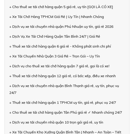
+ Cho thuê xe tải chở hàng quận 5 giá rẻ, uy tín [GỌI LÀ CÓ XE]
+ Xe Tải Chở Hàng TPHCM Giá Rẻ | Uy Tín | Nhanh Chóng
+ Dịch vụ xe tải chuyển nhà quận Phú Nhuận uy tín, giá rẻ 2026
+ Dịch Vụ Xe Tải Chở Hàng Quận Tân Bình 24/7 | Giá Rẻ
+ Thuê xe tải chở hàng quận 6 giá rẻ - Không phát sinh chi phí
+ Xe Tải Chuyển Nhà Quận 3 Giá Rẻ – Trọn Gói – Uy Tín
+ Dịch vụ cho thuê xe tải chở hàng quận 7 giá rẻ, gọi là có xe!
+ Thuê xe tải chở hàng quận 12 giá rẻ, có bốc xếp, điều xe nhanh
+ Dịch vụ xe tải chuyển nhà quận Bình Thạnh giá rẻ, uy tín, phục vụ
24/7
+ Thuê xe tải chở hàng quận 1 TPHCM uy tín, giá rẻ, phục vụ 24/7
+ Cho thuê xe tải chở hàng quận Tân Phú giá rẻ ✓ Nhanh chóng 24/7
+ Dịch vụ xe tải chuyển nhà quận 10 trọn gói giá rẻ, uy tín
+ Xe Tải Chuyển Kho Xưởng Quận Bình Tân | Nhanh – An Toàn – Tiết