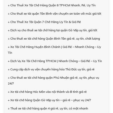
+ Cho Thuê Xe Tải Chở Hàng Quận 8 TPHCM Nhanh, Rẻ, Uy Tín
+ Cho thuê xe tải quận Tân Bình vận chuyển an toàn với mức giá tốt
+ Cho Thuê Xe Tải Quận 7 Chở Hàng Uy Tín & Giá Rẻ
+ Dịch vụ cho thuê xe tải chở hàng tại quận Gò Vấp uy tín, giá tốt
+ Cho thuê xe tải chở hàng Quận Bình Tân giá rẻ, uy tín, chất lượng
+ Xe Tải Chở Hàng Huyện Bình Chánh | Giá Rẻ – Nhanh Chóng – Uy
Tín
+ Dịch Vụ Xe Tải Chở Hàng TPHCM | Nhanh Chóng – Giá Rẻ – Uy Tín
+ Cung cấp dịch vụ vận chuyển hàng hóa Thủ Đức uy tín, giá rẻ
+ Cho thuê xe tải chở hàng quận Phú Nhuận giá rẻ, uy tín, phục vụ
24/7
+ Xe tải chở hàng Hóc Môn vào nội thành và đi tỉnh giá rẻ
+ Xe tải chở hàng Quận Gò Vấp uy tín – giá rẻ – phục vụ 24/7
+ Thuê xe tải chở hàng quận 4 giá rẻ, uy tín, có mặt nhanh