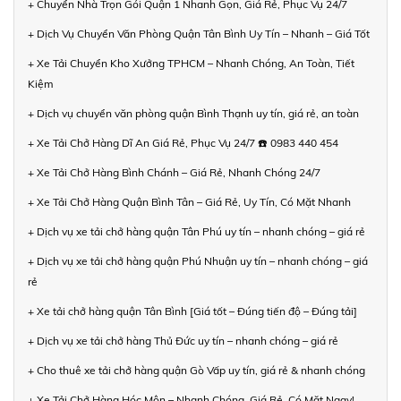
+ Chuyển Nhà Trọn Gói Quận 1 Nhanh Gọn, Giá Rẻ, Phục Vụ 24/7
+ Dịch Vụ Chuyển Văn Phòng Quận Tân Bình Uy Tín – Nhanh – Giá Tốt
+ Xe Tải Chuyển Kho Xưởng TPHCM – Nhanh Chóng, An Toàn, Tiết
Kiệm
+ Dịch vụ chuyển văn phòng quận Bình Thạnh uy tín, giá rẻ, an toàn
+ Xe Tải Chở Hàng Dĩ An Giá Rẻ, Phục Vụ 24/7 ☎️ 0983 440 454
+ Xe Tải Chở Hàng Bình Chánh – Giá Rẻ, Nhanh Chóng 24/7
+ Xe Tải Chở Hàng Quận Bình Tân – Giá Rẻ, Uy Tín, Có Mặt Nhanh
+ Dịch vụ xe tải chở hàng quận Tân Phú uy tín – nhanh chóng – giá rẻ
+ Dịch vụ xe tải chở hàng quận Phú Nhuận uy tín – nhanh chóng – giá
rẻ
+ Xe tải chở hàng quận Tân Bình [Giá tốt – Đúng tiến độ – Đúng tải]
+ Dịch vụ xe tải chở hàng Thủ Đức uy tín – nhanh chóng – giá rẻ
+ Cho thuê xe tải chở hàng quận Gò Vấp uy tín, giá rẻ & nhanh chóng
+ Xe Tải Chở Hàng Hóc Môn – Nhanh Chóng, Giá Rẻ, Có Mặt Ngay!