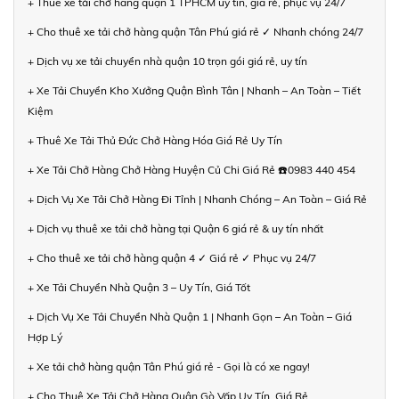
+ Thuê xe tải chở hàng quận 1 TPHCM uy tín, giá rẻ, phục vụ 24/7
+ Cho thuê xe tải chở hàng quận Tân Phú giá rẻ ✓ Nhanh chóng 24/7
+ Dịch vụ xe tải chuyển nhà quận 10 trọn gói giá rẻ, uy tín
+ Xe Tải Chuyển Kho Xưởng Quận Bình Tân | Nhanh – An Toàn – Tiết
Kiệm
+ Thuê Xe Tải Thủ Đức Chở Hàng Hóa Giá Rẻ Uy Tín
+ Xe Tải Chở Hàng Chở Hàng Huyện Củ Chi Giá Rẻ ☎️0983 440 454
+ Dịch Vụ Xe Tải Chở Hàng Đi Tỉnh | Nhanh Chóng – An Toàn – Giá Rẻ
+ Dịch vụ thuê xe tải chở hàng tại Quận 6 giá rẻ & uy tín nhất
+ Cho thuê xe tải chở hàng quận 4 ✓ Giá rẻ ✓ Phục vụ 24/7
+ Xe Tải Chuyển Nhà Quận 3 – Uy Tín, Giá Tốt
+ Dịch Vụ Xe Tải Chuyển Nhà Quận 1 | Nhanh Gọn – An Toàn – Giá
Hợp Lý
+ Xe tải chở hàng quận Tân Phú giá rẻ - Gọi là có xe ngay!
+ Cho Thuê Xe Tải Chở Hàng Quận Gò Vấp Uy Tín, Giá Rẻ