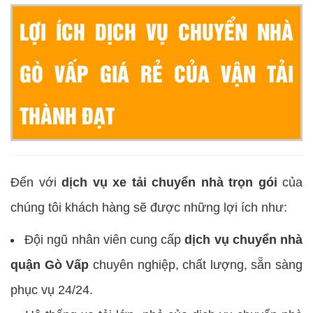
LỢI ÍCH DỊCH VỤ CHUYỂN NHÀ
GÒ VẤP GIÁ RẺ CỦA VẬN TẢI
THÀNH ĐẠT
Đến với
dịch vụ xe tải chuyển nhà trọn gói
của
chúng tôi khách hàng sẽ được những lợi ích như:
Đội ngũ nhân viên cung cấp
dịch vụ chuyển nhà
quận Gò Vấp
chuyên nghiệp, chất lượng, sẵn sàng
phục vụ 24/24.