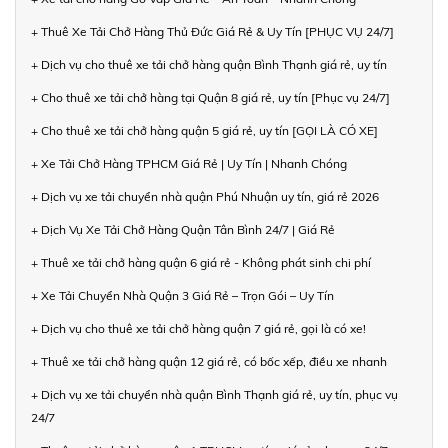
+ Thuê Xe Tải Chở Hàng Thủ Đức Giá Rẻ & Uy Tín [PHỤC VỤ 24/7]
+ Dịch vụ cho thuê xe tải chở hàng quận Bình Thạnh giá rẻ, uy tín
+ Cho thuê xe tải chở hàng tại Quận 8 giá rẻ, uy tín [Phục vụ 24/7]
+ Cho thuê xe tải chở hàng quận 5 giá rẻ, uy tín [GỌI LÀ CÓ XE]
+ Xe Tải Chở Hàng TPHCM Giá Rẻ | Uy Tín | Nhanh Chóng
+ Dịch vụ xe tải chuyển nhà quận Phú Nhuận uy tín, giá rẻ 2026
+ Dịch Vụ Xe Tải Chở Hàng Quận Tân Bình 24/7 | Giá Rẻ
+ Thuê xe tải chở hàng quận 6 giá rẻ - Không phát sinh chi phí
+ Xe Tải Chuyển Nhà Quận 3 Giá Rẻ – Trọn Gói – Uy Tín
+ Dịch vụ cho thuê xe tải chở hàng quận 7 giá rẻ, gọi là có xe!
+ Thuê xe tải chở hàng quận 12 giá rẻ, có bốc xếp, điều xe nhanh
+ Dịch vụ xe tải chuyển nhà quận Bình Thạnh giá rẻ, uy tín, phục vụ
24/7